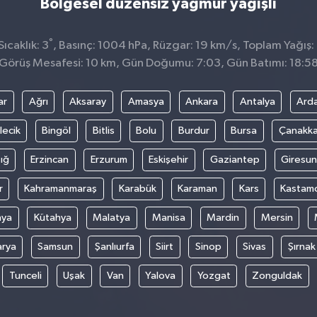
Bölgesel düzensiz yağmur yağışlı
°
ıcaklık: 3
, Basınç: 1004 hPa, Rüzgar: 19 km/s, Toplam Yağış:
Görüş Mesafesi: 10 km, Gün Doğumu: 7:03, Gün Batımı: 18:5
ar
Ağrı
Aksaray
Amasya
Ankara
Antalya
Ard
lecik
Bingöl
Bitlis
Bolu
Burdur
Bursa
Çanakka
ığ
Erzincan
Erzurum
Eskişehir
Gaziantep
Giresun
r
Kahramanmaraş
Karabük
Karaman
Kars
Kastam
nya
Kütahya
Malatya
Manisa
Mardin
Mersin
arya
Samsun
Şanlıurfa
Siirt
Sinop
Sivas
Şırnak
Tunceli
Uşak
Van
Yalova
Yozgat
Zonguldak