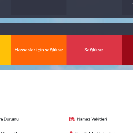
Hassaslar için sağlıksız
Sağlıksız
va Durumu
Namaz Vakitleri