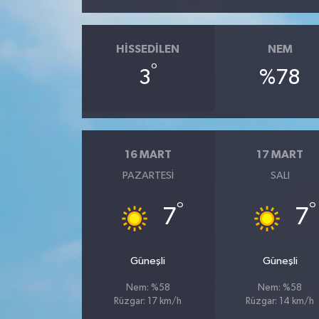
HISSEDILEN
NEM
°
3
%78
16 MART
17 MART
PAZARTESI
SALI
°
°
7
7
Güneşli
Güneşli
Nem: %58
Nem: %58
Rüzgar: 17 km/h
Rüzgar: 14 km/h