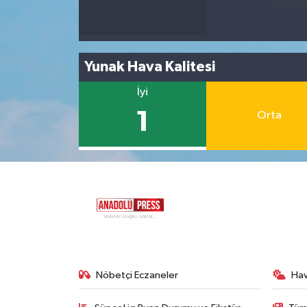
Yunak Hava Kalitesi
İyi
1
Orta
Nöbetçi Eczaneler
Ha