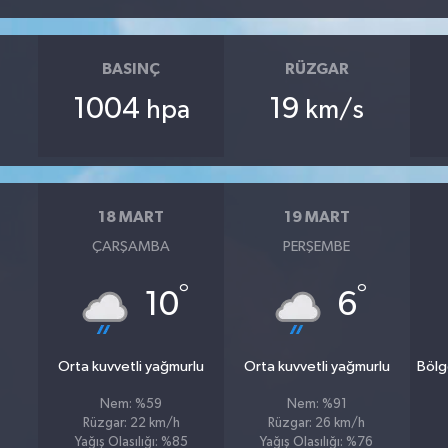
BASINÇ
RÜZGAR
1004
19
hpa
km/s
18 MART
19 MART
ÇARŞAMBA
PERŞEMBE
°
°
10
6
Orta kuvvetli yağmurlu
Orta kuvvetli yağmurlu
Bölg
Nem: %59
Nem: %91
Rüzgar: 22 km/h
Rüzgar: 26 km/h
Yağış Olasılığı: %85
Yağış Olasılığı: %76