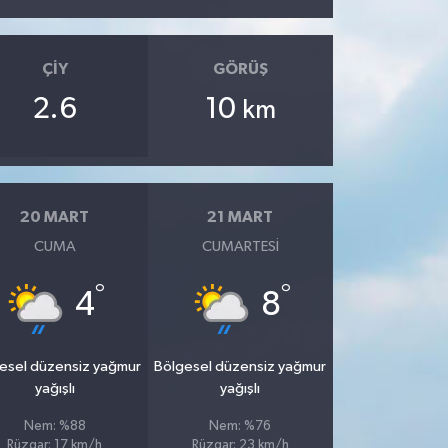
ÇIY
GÖRÜŞ
2.6
10
km
20 MART
21 MART
CUMA
CUMARTESI
°
°
4
8
esel düzensiz yağmur
Bölgesel düzensiz yağmur
yağışlı
yağışlı
Nem: %88
Nem: %76
Rüzgar: 17 km/h
Rüzgar: 23 km/h