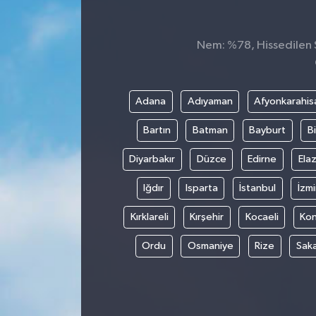
Nem: %78, Hissedilen S
Adana
Adıyaman
Afyonkarahis
Bartın
Batman
Bayburt
Bi
Diyarbakır
Düzce
Edirne
Elaz
Iğdır
Isparta
İstanbul
İzmi
Kırklareli
Kırşehir
Kocaeli
Ko
Ordu
Osmaniye
Rize
Sak