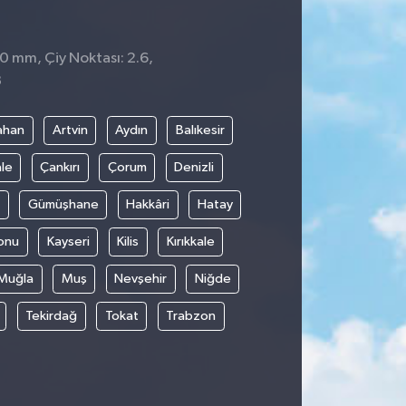
 0 mm, Çiy Noktası: 2.6,
8
ahan
Artvin
Aydın
Balıkesir
le
Çankırı
Çorum
Denizli
Gümüşhane
Hakkâri
Hatay
onu
Kayseri
Kilis
Kırıkkale
Muğla
Muş
Nevşehir
Niğde
Tekirdağ
Tokat
Trabzon