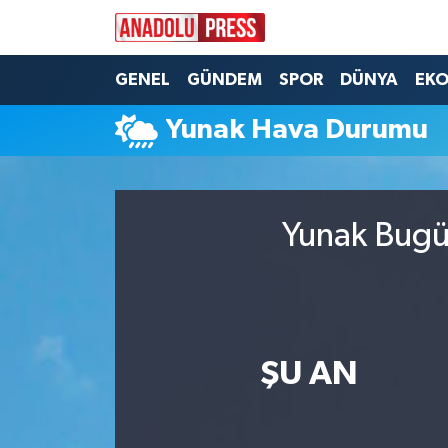
Nöbetçi Eczaneler
GENEL
GÜNDEM
SPOR
DÜNYA
EK
Yunak Hava Durumu
Hava Durumu
Namaz Vakitleri
Yunak Bugün
Trafik Durumu
Süper Lig Puan Durumu ve Fikstür
Tüm Manşetler
ŞU AN
Son Dakika Haberleri
Haber Arşivi