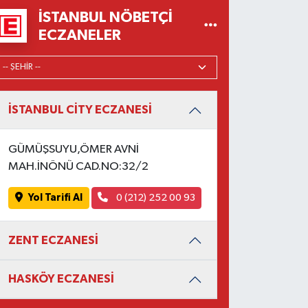
İSTANBUL NÖBETÇI
ECZANELER
İSTANBUL CİTY ECZANESİ
GÜMÜŞSUYU,ÖMER AVNİ
MAH.İNÖNÜ CAD.NO:32/2
Yol Tarifi Al
0 (212) 252 00 93
ZENT ECZANESİ
HASKÖY ECZANESİ