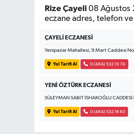
Rize Çayeli
08 Ağustos 
eczane adres, telefon ve
ÇAYELİ ECZANESİ
Yenipazar Mahallesi, 9 Mart Caddesi N
Yol Tarifi Al
0 (464) 532 10 74
YENİ ÖZTÜRK ECZANESİ
SÜLEYMAN SABİT İSHAKOĞLU CADDESİ
Yol Tarifi Al
0 (464) 532 16 63