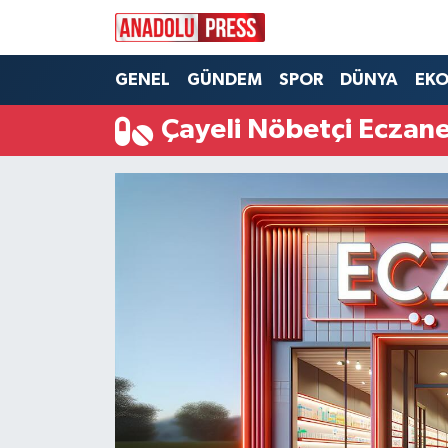
Nöbetçi Eczaneler
GENEL
GÜNDEM
SPOR
DÜNYA
EK
Çayeli Nöbetçi Eczane
Hava Durumu
Namaz Vakitleri
Trafik Durumu
Süper Lig Puan Durumu ve Fikstür
Tüm Manşetler
Son Dakika Haberleri
Haber Arşivi