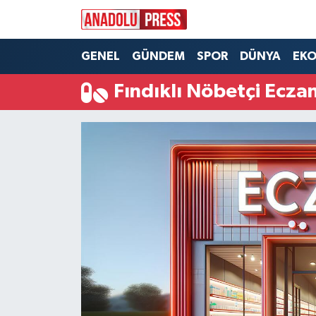
Nöbetçi Eczaneler
GENEL
GÜNDEM
SPOR
DÜNYA
EK
Fındıklı Nöbetçi Ecza
Hava Durumu
Namaz Vakitleri
Trafik Durumu
Süper Lig Puan Durumu ve Fikstür
Tüm Manşetler
Son Dakika Haberleri
Haber Arşivi