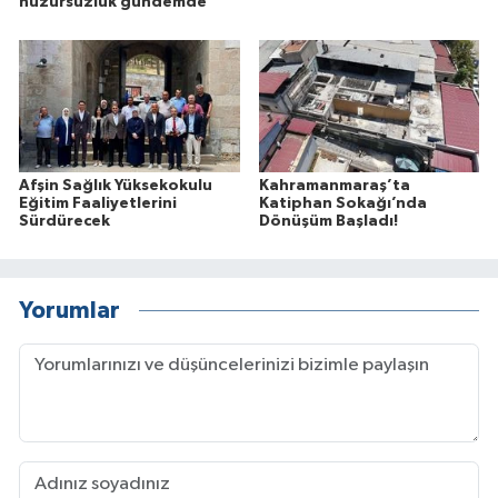
huzursuzluk gündemde
Afşin Sağlık Yüksekokulu
Kahramanmaraş’ta
Eğitim Faaliyetlerini
Katiphan Sokağı’nda
Sürdürecek
Dönüşüm Başladı!
Yorumlar