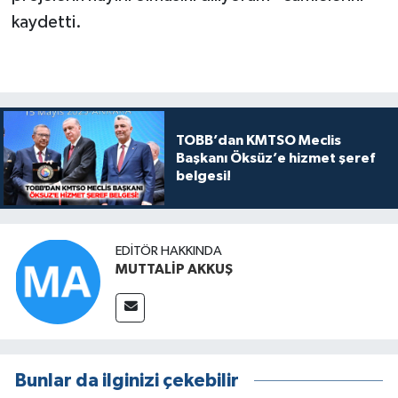
kaydetti.
TOBB’dan KMTSO Meclis
Başkanı Öksüz’e hizmet şeref
belgesi!
EDITÖR HAKKINDA
MUTTALİP AKKUŞ
Bunlar da ilginizi çekebilir