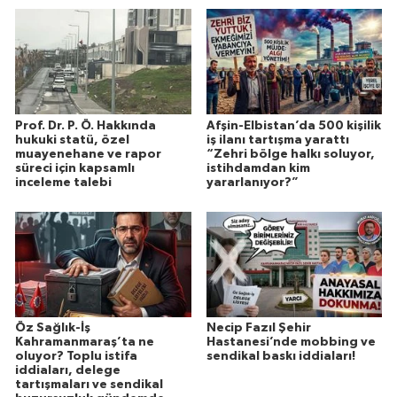
Prof. Dr. P. Ö. Hakkında
Afşin-Elbistan’da 500 kişilik
hukuki statü, özel
iş ilanı tartışma yarattı
muayenehane ve rapor
“Zehri bölge halkı soluyor,
süreci için kapsamlı
istihdamdan kim
inceleme talebi
yararlanıyor?”
Öz Sağlık-İş
Necip Fazıl Şehir
Kahramanmaraş’ta ne
Hastanesi’nde mobbing ve
oluyor? Toplu istifa
sendikal baskı iddiaları!
iddiaları, delege
tartışmaları ve sendikal