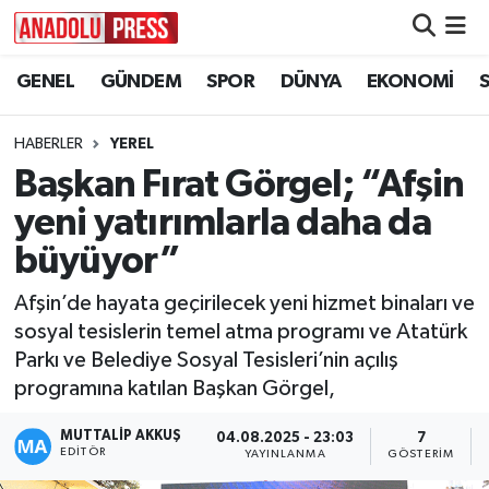
GENEL
GÜNDEM
SPOR
DÜNYA
EKONOMİ
Nöbetçi Eczaneler
Hava Durumu
HABERLER
YEREL
Başkan Fırat Görgel; “Afşin
Namaz Vakitleri
yeni yatırımlarla daha da
Trafik Durumu
büyüyor”
Afşin’de hayata geçirilecek yeni hizmet binaları ve
Süper Lig Puan Durumu ve Fikstür
sosyal tesislerin temel atma programı ve Atatürk
Parkı ve Belediye Sosyal Tesisleri’nin açılış
Tüm Manşetler
programına katılan Başkan Görgel,
Son Dakika Haberleri
MUTTALİP AKKUŞ
04.08.2025 - 23:03
7
EDITÖR
YAYINLANMA
GÖSTERIM
Haber Arşivi