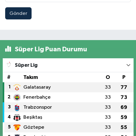
Gönder
Süper Lig Puan Durumu
Süper Lig
#
Takım
O
P
1
Galatasaray
33
77
2
Fenerbahçe
33
73
3
Trabzonspor
33
69
4
Beşiktaş
33
59
5
Göztepe
33
55