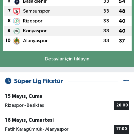
6
Başakşehir
33
54
7
Samsunspor
33
48
8
Rizespor
33
40
9
Konyaspor
33
40
10
Alanyaspor
33
37
Detaylar için tıklayın
Süper Lig Fikstür
15 Mayıs, Cuma
Rizespor - Beşiktaş
20:00
16 Mayıs, Cumartesi
Fatih Karagümrük - Alanyaspor
17:00