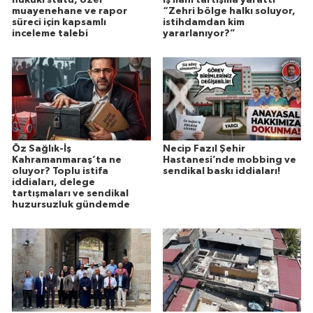
hukuki statü, özel
iş ilanı tartışma yarattı
muayenehane ve rapor
“Zehri bölge halkı soluyor,
süreci için kapsamlı
istihdamdan kim
inceleme talebi
yararlanıyor?”
Öz Sağlık-İş
Necip Fazıl Şehir
Kahramanmaraş’ta ne
Hastanesi’nde mobbing ve
oluyor? Toplu istifa
sendikal baskı iddiaları!
iddiaları, delege
tartışmaları ve sendikal
huzursuzluk gündemde