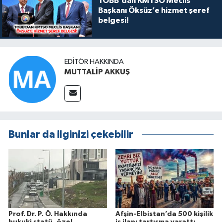
TOBB’dan KMTSO Meclis
Başkanı Öksüz’e hizmet şeref
belgesi!
EDITÖR HAKKINDA
MUTTALİP AKKUŞ
Bunlar da ilginizi çekebilir
Prof. Dr. P. Ö. Hakkında
Afşin-Elbistan’da 500 kişilik