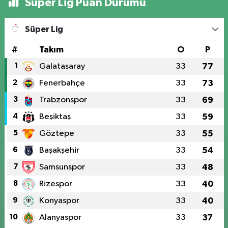
Süper Lig Puan Durumu
Süper Lig
#
Takım
O
P
1
Galatasaray
33
77
2
Fenerbahçe
33
73
3
Trabzonspor
33
69
4
Beşiktaş
33
59
5
Göztepe
33
55
6
Başakşehir
33
54
7
Samsunspor
33
48
8
Rizespor
33
40
9
Konyaspor
33
40
10
Alanyaspor
33
37