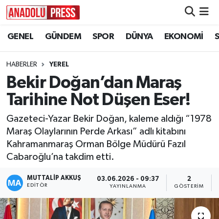
GENEL
GÜNDEM
SPOR
DÜNYA
EKONOMİ
Nöbetçi Eczaneler
Hava Durumu
HABERLER
YEREL
Bekir Doğan’dan Maraş
Namaz Vakitleri
Tarihine Not Düşen Eser!
Trafik Durumu
Gazeteci-Yazar Bekir Doğan, kaleme aldığı “1978
Maraş Olaylarının Perde Arkası” adlı kitabını
Süper Lig Puan Durumu ve Fikstür
Kahramanmaraş Orman Bölge Müdürü Fazıl
Cabaroğlu’na takdim etti.
Tüm Manşetler
MUTTALİP AKKUŞ
03.06.2026 - 09:37
2
Son Dakika Haberleri
EDITÖR
YAYINLANMA
GÖSTERIM
Haber Arşivi