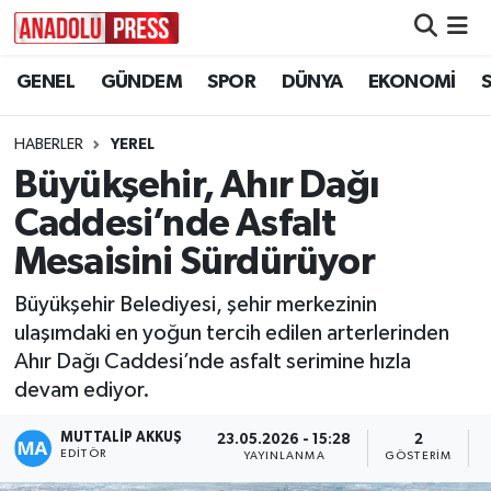
GENEL
GÜNDEM
SPOR
DÜNYA
EKONOMİ
Nöbetçi Eczaneler
Hava Durumu
HABERLER
YEREL
Büyükşehir, Ahır Dağı
Namaz Vakitleri
Caddesi’nde Asfalt
Trafik Durumu
Mesaisini Sürdürüyor
Büyükşehir Belediyesi, şehir merkezinin
Süper Lig Puan Durumu ve Fikstür
ulaşımdaki en yoğun tercih edilen arterlerinden
Ahır Dağı Caddesi’nde asfalt serimine hızla
Tüm Manşetler
devam ediyor.
Son Dakika Haberleri
MUTTALİP AKKUŞ
23.05.2026 - 15:28
2
EDITÖR
YAYINLANMA
GÖSTERIM
Haber Arşivi