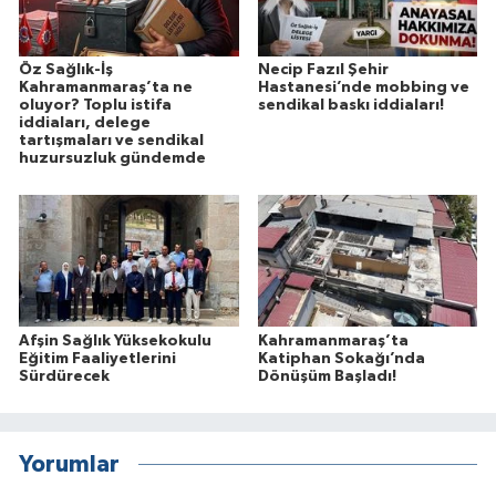
Öz Sağlık-İş
Necip Fazıl Şehir
Kahramanmaraş’ta ne
Hastanesi’nde mobbing ve
oluyor? Toplu istifa
sendikal baskı iddiaları!
iddiaları, delege
tartışmaları ve sendikal
huzursuzluk gündemde
Afşin Sağlık Yüksekokulu
Kahramanmaraş’ta
Eğitim Faaliyetlerini
Katiphan Sokağı’nda
Sürdürecek
Dönüşüm Başladı!
Yorumlar