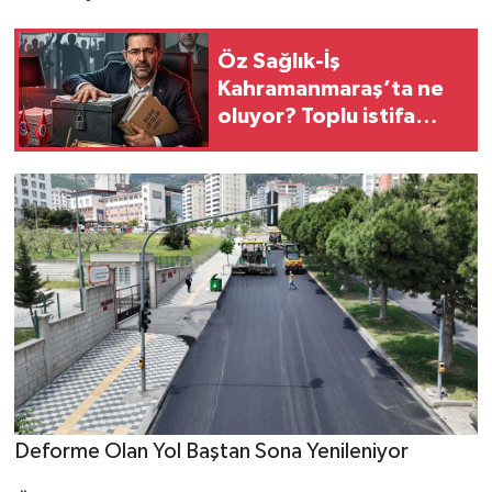
Öz Sağlık-İş
Kahramanmaraş’ta ne
oluyor? Toplu istifa
iddiaları, delege
tartışmaları ve sendikal
huzursuzluk gündemde
Deforme Olan Yol Baştan Sona Yenileniyor