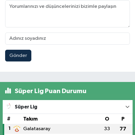
Gönder
Süper Lig Puan Durumu
Süper Lig
#
Takım
O
P
1
Galatasaray
33
77