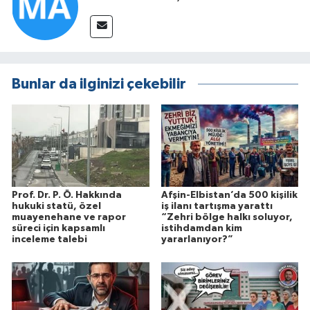
Bunlar da ilginizi çekebilir
Prof. Dr. P. Ö. Hakkında
Afşin-Elbistan’da 500 kişilik
hukuki statü, özel
iş ilanı tartışma yarattı
muayenehane ve rapor
“Zehri bölge halkı soluyor,
süreci için kapsamlı
istihdamdan kim
inceleme talebi
yararlanıyor?”