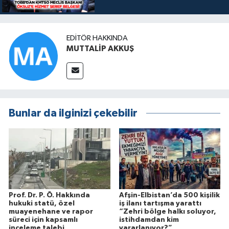
EDITÖR HAKKINDA
MUTTALİP AKKUŞ
Bunlar da ilginizi çekebilir
Prof. Dr. P. Ö. Hakkında
Afşin-Elbistan’da 500 kişilik
hukuki statü, özel
iş ilanı tartışma yarattı
muayenehane ve rapor
“Zehri bölge halkı soluyor,
süreci için kapsamlı
istihdamdan kim
inceleme talebi
yararlanıyor?”