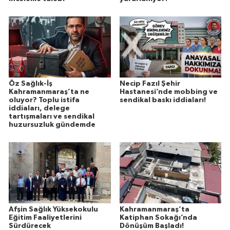
Öz Sağlık-İş
Necip Fazıl Şehir
Kahramanmaraş’ta ne
Hastanesi’nde mobbing ve
oluyor? Toplu istifa
sendikal baskı iddiaları!
iddiaları, delege
tartışmaları ve sendikal
huzursuzluk gündemde
Afşin Sağlık Yüksekokulu
Kahramanmaraş’ta
Eğitim Faaliyetlerini
Katiphan Sokağı’nda
Sürdürecek
Dönüşüm Başladı!