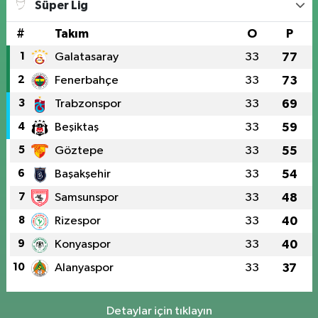
Süper Lig
#
Takım
O
P
1
Galatasaray
33
77
2
Fenerbahçe
33
73
3
Trabzonspor
33
69
4
Beşiktaş
33
59
5
Göztepe
33
55
6
Başakşehir
33
54
7
Samsunspor
33
48
8
Rizespor
33
40
9
Konyaspor
33
40
10
Alanyaspor
33
37
Detaylar için tıklayın