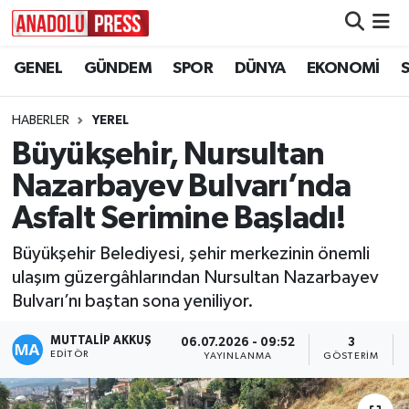
GENEL
GÜNDEM
SPOR
DÜNYA
EKONOMİ
Nöbetçi Eczaneler
Hava Durumu
HABERLER
YEREL
Büyükşehir, Nursultan
Namaz Vakitleri
Nazarbayev Bulvarı’nda
Trafik Durumu
Asfalt Serimine Başladı!
Büyükşehir Belediyesi, şehir merkezinin önemli
Süper Lig Puan Durumu ve Fikstür
ulaşım güzergâhlarından Nursultan Nazarbayev
Bulvarı’nı baştan sona yeniliyor.
Tüm Manşetler
MUTTALİP AKKUŞ
06.07.2026 - 09:52
3
Son Dakika Haberleri
EDITÖR
YAYINLANMA
GÖSTERIM
Haber Arşivi