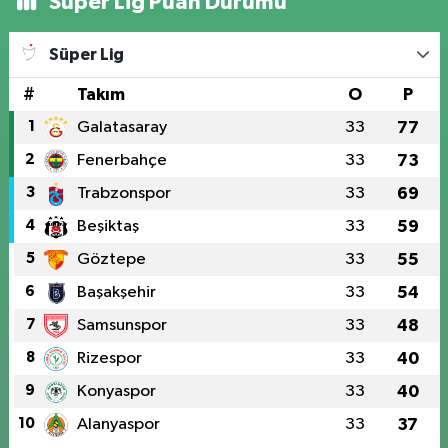
Süper Lig Puan Durumu
Süper Lig
#
Takım
O
P
1
Galatasaray
33
77
2
Fenerbahçe
33
73
3
Trabzonspor
33
69
4
Beşiktaş
33
59
5
Göztepe
33
55
6
Başakşehir
33
54
7
Samsunspor
33
48
8
Rizespor
33
40
9
Konyaspor
33
40
10
Alanyaspor
33
37