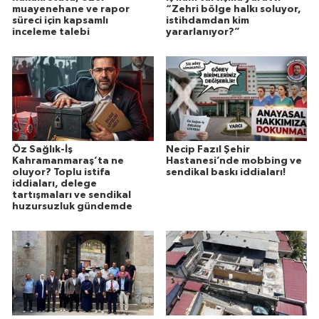
muayenehane ve rapor
“Zehri bölge halkı soluyor,
süreci için kapsamlı
istihdamdan kim
inceleme talebi
yararlanıyor?”
Öz Sağlık-İş
Necip Fazıl Şehir
Kahramanmaraş’ta ne
Hastanesi’nde mobbing ve
oluyor? Toplu istifa
sendikal baskı iddiaları!
iddiaları, delege
tartışmaları ve sendikal
huzursuzluk gündemde