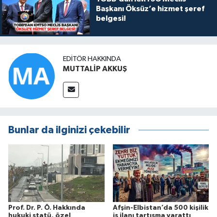
Başkanı Öksüz’e hizmet şeref
belgesi!
EDITÖR HAKKINDA
MUTTALİP AKKUŞ
Bunlar da ilginizi çekebilir
Prof. Dr. P. Ö. Hakkında
Afşin-Elbistan’da 500 kişilik
hukuki statü, özel
iş ilanı tartışma yarattı