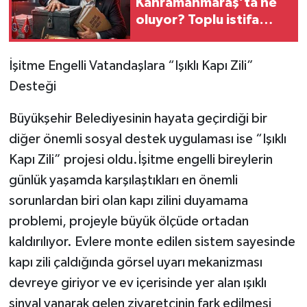
Kahramanmaraş’ta ne
oluyor? Toplu istifa
iddiaları, delege
tartışmaları ve sendikal
İşitme Engelli Vatandaşlara “Işıklı Kapı Zili”
huzursuzluk gündemde
Desteği
Büyükşehir Belediyesinin hayata geçirdiği bir
diğer önemli sosyal destek uygulaması ise “Işıklı
Kapı Zili” projesi oldu.İşitme engelli bireylerin
günlük yaşamda karşılaştıkları en önemli
sorunlardan biri olan kapı zilini duyamama
problemi, projeyle büyük ölçüde ortadan
kaldırılıyor. Evlere monte edilen sistem sayesinde
kapı zili çaldığında görsel uyarı mekanizması
devreye giriyor ve ev içerisinde yer alan ışıklı
sinyal yanarak gelen ziyaretçinin fark edilmesi