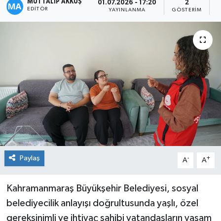
MUTTALİP AKKUŞ
01.07.2026 - 17:20
2
EDITÖR
YAYINLANMA
GÖSTERIM
O
Paylaş
-
+
A
A
Kahramanmaraş Büyükşehir Belediyesi, sosyal
belediyecilik anlayışı doğrultusunda yaşlı, özel
gereksinimli ve ihtiyaç sahibi vatandaşların yaşam