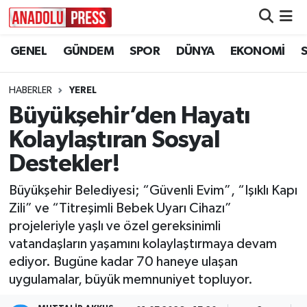
GENEL
GÜNDEM
SPOR
DÜNYA
EKONOMİ
Nöbetçi Eczaneler
Hava Durumu
HABERLER
YEREL
Büyükşehir’den Hayatı
Namaz Vakitleri
Kolaylaştıran Sosyal
Trafik Durumu
Destekler!
Büyükşehir Belediyesi; “Güvenli Evim”, “Işıklı Kapı
Süper Lig Puan Durumu ve Fikstür
Zili” ve “Titreşimli Bebek Uyarı Cihazı”
projeleriyle yaşlı ve özel gereksinimli
Tüm Manşetler
vatandaşların yaşamını kolaylaştırmaya devam
ediyor. Bugüne kadar 70 haneye ulaşan
Son Dakika Haberleri
uygulamalar, büyük memnuniyet topluyor.
Haber Arşivi