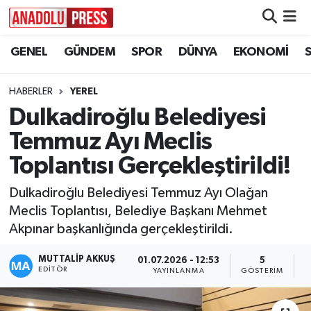
GENEL
GÜNDEM
SPOR
DÜNYA
EKONOMİ
Nöbetçi Eczaneler
Hava Durumu
HABERLER
YEREL
Dulkadiroğlu Belediyesi
Namaz Vakitleri
Temmuz Ayı Meclis
Trafik Durumu
Toplantısı Gerçekleştirildi!
Dulkadiroğlu Belediyesi Temmuz Ayı Olağan
Süper Lig Puan Durumu ve Fikstür
Meclis Toplantısı, Belediye Başkanı Mehmet
Akpınar başkanlığında gerçekleştirildi.
Tüm Manşetler
MUTTALİP AKKUŞ
01.07.2026 - 12:53
5
Son Dakika Haberleri
EDITÖR
YAYINLANMA
GÖSTERIM
O
Haber Arşivi