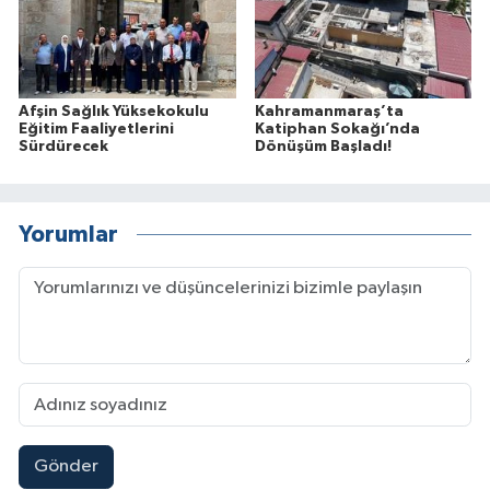
Afşin Sağlık Yüksekokulu
Kahramanmaraş’ta
Eğitim Faaliyetlerini
Katiphan Sokağı’nda
Sürdürecek
Dönüşüm Başladı!
Yorumlar
Gönder