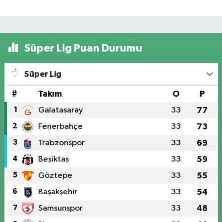
Süper Lig Puan Durumu
Süper Lig
#
Takım
O
P
1
Galatasaray
33
77
2
Fenerbahçe
33
73
3
Trabzonspor
33
69
4
Beşiktaş
33
59
5
Göztepe
33
55
6
Başakşehir
33
54
7
Samsunspor
33
48