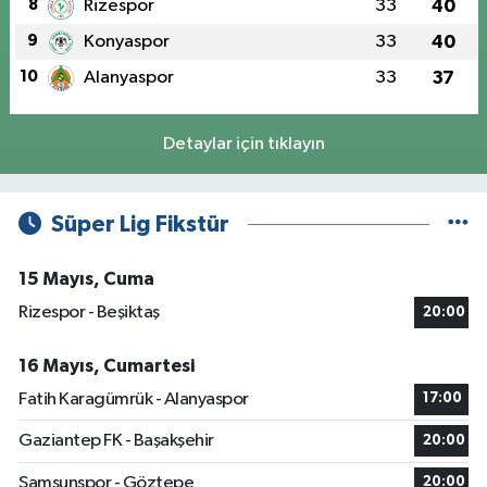
8
Rizespor
33
40
9
Konyaspor
33
40
10
Alanyaspor
33
37
Detaylar için tıklayın
Süper Lig Fikstür
15 Mayıs, Cuma
Rizespor - Beşiktaş
20:00
16 Mayıs, Cumartesi
Fatih Karagümrük - Alanyaspor
17:00
Gaziantep FK - Başakşehir
20:00
Samsunspor - Göztepe
20:00