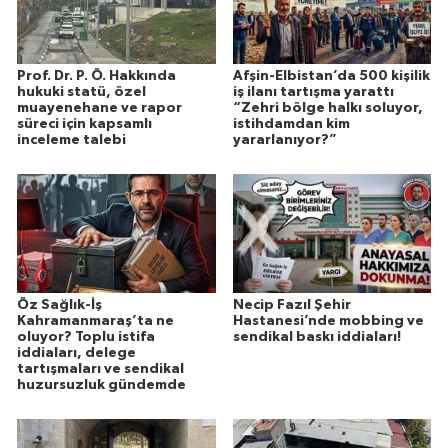
Prof. Dr. P. Ö. Hakkında
Afşin-Elbistan’da 500 kişilik
hukuki statü, özel
iş ilanı tartışma yarattı
muayenehane ve rapor
“Zehri bölge halkı soluyor,
süreci için kapsamlı
istihdamdan kim
inceleme talebi
yararlanıyor?”
Öz Sağlık-İş
Necip Fazıl Şehir
Kahramanmaraş’ta ne
Hastanesi’nde mobbing ve
oluyor? Toplu istifa
sendikal baskı iddiaları!
iddiaları, delege
tartışmaları ve sendikal
huzursuzluk gündemde