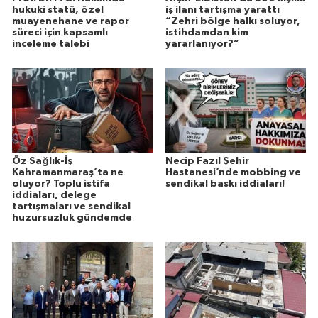
hukuki statü, özel
iş ilanı tartışma yarattı
muayenehane ve rapor
“Zehri bölge halkı soluyor,
süreci için kapsamlı
istihdamdan kim
inceleme talebi
yararlanıyor?”
Öz Sağlık-İş
Necip Fazıl Şehir
Kahramanmaraş’ta ne
Hastanesi’nde mobbing ve
oluyor? Toplu istifa
sendikal baskı iddiaları!
iddiaları, delege
tartışmaları ve sendikal
huzursuzluk gündemde