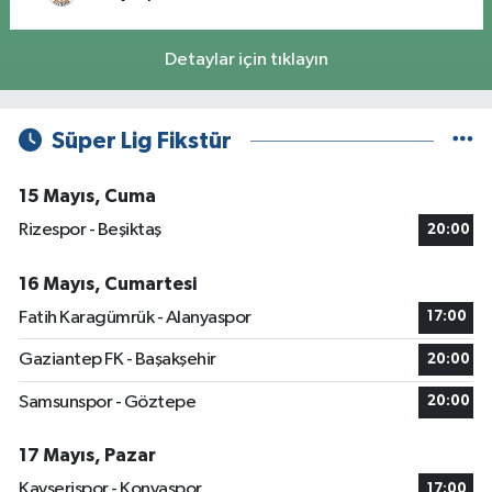
Detaylar için tıklayın
Süper Lig Fikstür
15 Mayıs, Cuma
Rizespor - Beşiktaş
20:00
16 Mayıs, Cumartesi
Fatih Karagümrük - Alanyaspor
17:00
Gaziantep FK - Başakşehir
20:00
Samsunspor - Göztepe
20:00
17 Mayıs, Pazar
Kayserispor - Konyaspor
17:00