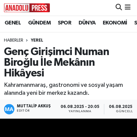
GENEL
GÜNDEM
SPOR
DÜNYA
EKONOMİ
Nöbetçi Eczaneler
Hava Durumu
HABERLER
YEREL
Genç Girişimci Numan
Namaz Vakitleri
Biroğlu İle Mekânın
Trafik Durumu
Hikâyesi
Kahramanmaraş, gastronomi ve sosyal yaşam
Süper Lig Puan Durumu ve Fikstür
alanında yeni bir merkez kazandı.
Tüm Manşetler
MUTTALİP AKKUŞ
06.08.2025 - 20:05
06.08.2025 - 
EDITÖR
YAYINLANMA
GÜNCELLE
Son Dakika Haberleri
Haber Arşivi