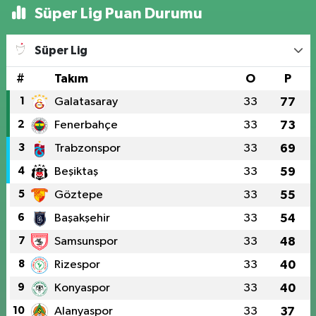
Süper Lig Puan Durumu
Süper Lig
#
Takım
O
P
1
Galatasaray
33
77
2
Fenerbahçe
33
73
3
Trabzonspor
33
69
4
Beşiktaş
33
59
5
Göztepe
33
55
6
Başakşehir
33
54
7
Samsunspor
33
48
8
Rizespor
33
40
9
Konyaspor
33
40
10
Alanyaspor
33
37