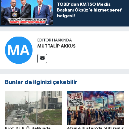
TOBB’dan KMTSO Meclis
Başkanı Öksüz’e hizmet şeref
belgesi!
EDITÖR HAKKINDA
MUTTALİP AKKUŞ
Bunlar da ilginizi çekebilir
Prof. Dr. P. Ö. Hakkında
Afşin-Elbistan’da 500 kişilik