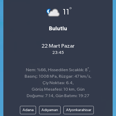
°
11
Bulutlu
22 Mart Pazar
23:45
°
Nem: %66, Hissedilen Sıcaklık: 8
,
Basınç: 1008 hPa, Rüzgar: 47 km/s,
Çiy Noktası: 6.4,
Görüş Mesafesi: 10 km, Gün
Doğumu: 7:14, Gün Batımı: 19:27
Adana
Adıyaman
Afyonkarahisar