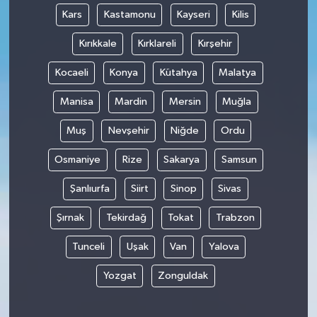
Kars
Kastamonu
Kayseri
Kilis
Kırıkkale
Kırklareli
Kırşehir
Kocaeli
Konya
Kütahya
Malatya
Manisa
Mardin
Mersin
Muğla
Muş
Nevşehir
Niğde
Ordu
Osmaniye
Rize
Sakarya
Samsun
Şanlıurfa
Siirt
Sinop
Sivas
Şırnak
Tekirdağ
Tokat
Trabzon
Tunceli
Uşak
Van
Yalova
Yozgat
Zonguldak