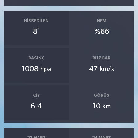
HISSEDILEN
NEM
°
8
%66
BASINÇ
RÜZGAR
1008
47
hpa
km/s
ÇIY
GÖRÜŞ
6.4
10
km