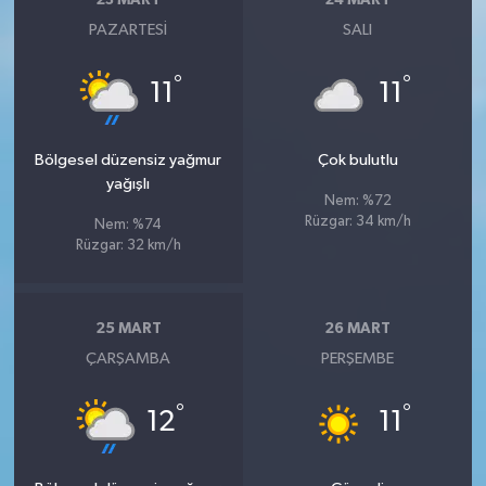
23 MART
24 MART
PAZARTESI
SALI
°
°
11
11
Bölgesel düzensiz yağmur
Çok bulutlu
yağışlı
Nem: %72
Rüzgar: 34 km/h
Nem: %74
Rüzgar: 32 km/h
25 MART
26 MART
ÇARŞAMBA
PERŞEMBE
°
°
12
11