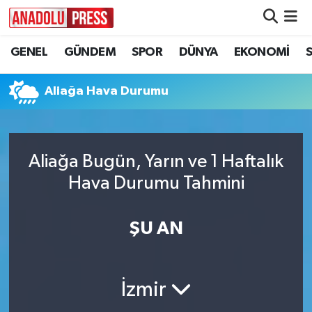
GENEL
GÜNDEM
SPOR
DÜNYA
EKONOMİ
Nöbetçi Eczaneler
Hava Durumu
Aliağa Hava Durumu
Namaz Vakitleri
Aliağa Bugün, Yarın ve 1 Haftalık
Trafik Durumu
Hava Durumu Tahmini
Süper Lig Puan Durumu ve Fikstür
ŞU AN
Tüm Manşetler
Son Dakika Haberleri
İzmir
Haber Arşivi