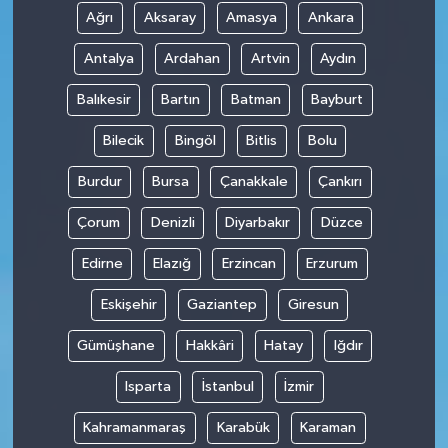
Ağrı
Aksaray
Amasya
Ankara
Antalya
Ardahan
Artvin
Aydın
Balıkesir
Bartın
Batman
Bayburt
Bilecik
Bingöl
Bitlis
Bolu
Burdur
Bursa
Çanakkale
Çankırı
Çorum
Denizli
Diyarbakır
Düzce
Edirne
Elazığ
Erzincan
Erzurum
Eskişehir
Gaziantep
Giresun
Gümüşhane
Hakkâri
Hatay
Iğdır
Isparta
İstanbul
İzmir
Kahramanmaraş
Karabük
Karaman