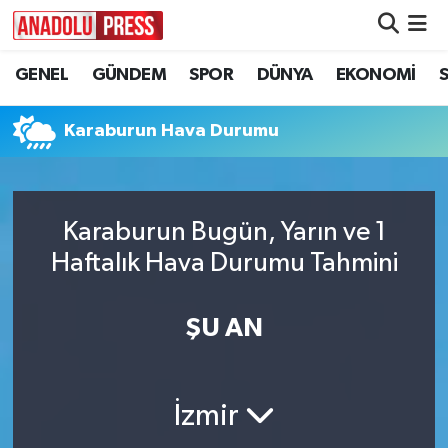
GENEL
GÜNDEM
SPOR
DÜNYA
EKONOMİ
Nöbetçi Eczaneler
Hava Durumu
Karaburun Hava Durumu
Namaz Vakitleri
Karaburun Bugün, Yarın ve 1
Trafik Durumu
Haftalık Hava Durumu Tahmini
Süper Lig Puan Durumu ve Fikstür
ŞU AN
Tüm Manşetler
Son Dakika Haberleri
İzmir
Haber Arşivi