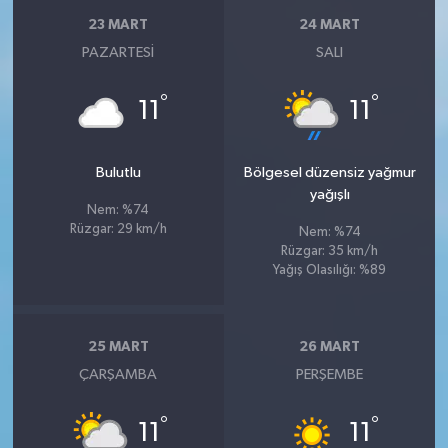
23 MART
24 MART
PAZARTESI
SALI
°
°
11
11
Bulutlu
Bölgesel düzensiz yağmur
yağışlı
Nem: %74
Rüzgar: 29 km/h
Nem: %74
Rüzgar: 35 km/h
Yağış Olasılığı: %89
25 MART
26 MART
ÇARŞAMBA
PERŞEMBE
°
°
11
11