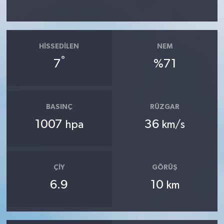
HISSEDILEN
NEM
°
7
%71
BASINÇ
RÜZGAR
1007
36
hpa
km/s
ÇIY
GÖRÜŞ
6.9
10
km