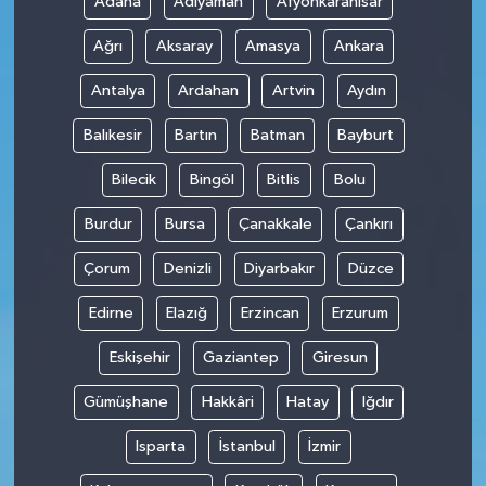
Adana
Adıyaman
Afyonkarahisar
Ağrı
Aksaray
Amasya
Ankara
Antalya
Ardahan
Artvin
Aydın
Balıkesir
Bartın
Batman
Bayburt
Bilecik
Bingöl
Bitlis
Bolu
Burdur
Bursa
Çanakkale
Çankırı
Çorum
Denizli
Diyarbakır
Düzce
Edirne
Elazığ
Erzincan
Erzurum
Eskişehir
Gaziantep
Giresun
Gümüşhane
Hakkâri
Hatay
Iğdır
Isparta
İstanbul
İzmir