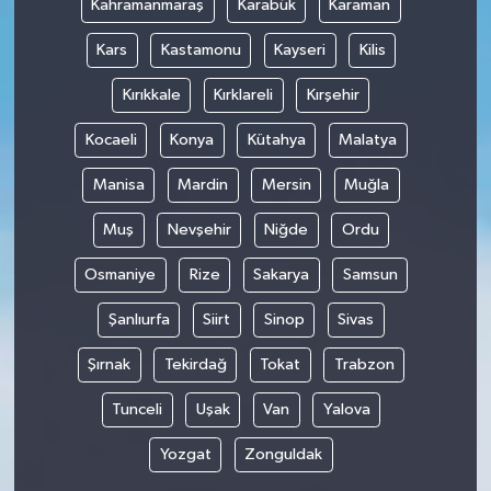
Kahramanmaraş
Karabük
Karaman
Kars
Kastamonu
Kayseri
Kilis
Kırıkkale
Kırklareli
Kırşehir
Kocaeli
Konya
Kütahya
Malatya
Manisa
Mardin
Mersin
Muğla
Muş
Nevşehir
Niğde
Ordu
Osmaniye
Rize
Sakarya
Samsun
Şanlıurfa
Siirt
Sinop
Sivas
Şırnak
Tekirdağ
Tokat
Trabzon
Tunceli
Uşak
Van
Yalova
Yozgat
Zonguldak