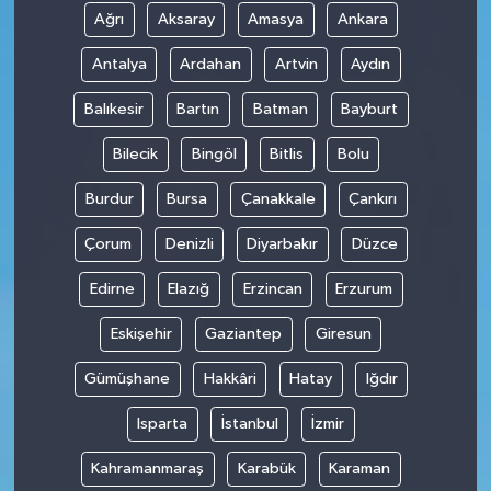
Ağrı
Aksaray
Amasya
Ankara
Antalya
Ardahan
Artvin
Aydın
Balıkesir
Bartın
Batman
Bayburt
Bilecik
Bingöl
Bitlis
Bolu
Burdur
Bursa
Çanakkale
Çankırı
Çorum
Denizli
Diyarbakır
Düzce
Edirne
Elazığ
Erzincan
Erzurum
Eskişehir
Gaziantep
Giresun
Gümüşhane
Hakkâri
Hatay
Iğdır
Isparta
İstanbul
İzmir
Kahramanmaraş
Karabük
Karaman