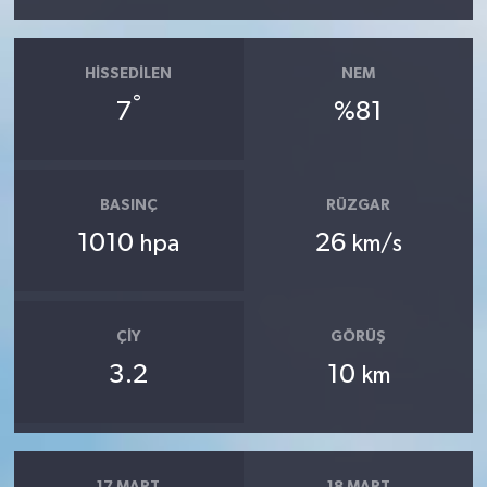
HISSEDILEN
NEM
°
7
%81
BASINÇ
RÜZGAR
1010
26
hpa
km/s
ÇIY
GÖRÜŞ
3.2
10
km