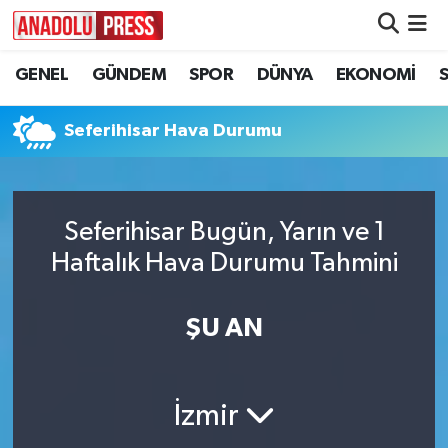
GENEL
GÜNDEM
SPOR
DÜNYA
EKONOMİ
Nöbetçi Eczaneler
Hava Durumu
Seferihisar Hava Durumu
Namaz Vakitleri
Seferihisar Bugün, Yarın ve 1
Trafik Durumu
Haftalık Hava Durumu Tahmini
Süper Lig Puan Durumu ve Fikstür
ŞU AN
Tüm Manşetler
Son Dakika Haberleri
İzmir
Haber Arşivi