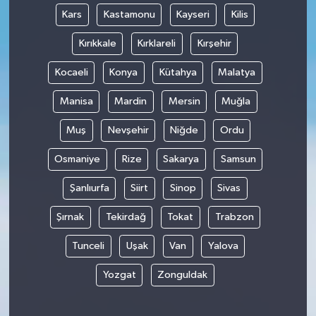
Kars
Kastamonu
Kayseri
Kilis
Kırıkkale
Kırklareli
Kırşehir
Kocaeli
Konya
Kütahya
Malatya
Manisa
Mardin
Mersin
Muğla
Muş
Nevşehir
Niğde
Ordu
Osmaniye
Rize
Sakarya
Samsun
Şanlıurfa
Siirt
Sinop
Sivas
Şırnak
Tekirdağ
Tokat
Trabzon
Tunceli
Uşak
Van
Yalova
Yozgat
Zonguldak