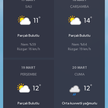
17 MART
18 MART
SALI
ÇARŞAMBA
°
°
11
14
Parçalı Bulutlu
Parçalı Bulutlu
Nem: %59
Nem: %64
Rüzgar: 16 km/h
Rüzgar: 19 km/h
19 MART
20 MART
PERŞEMBE
CUMA
°
°
12
12
Parçalı Bulutlu
Orta kuvvetli yağmurlu