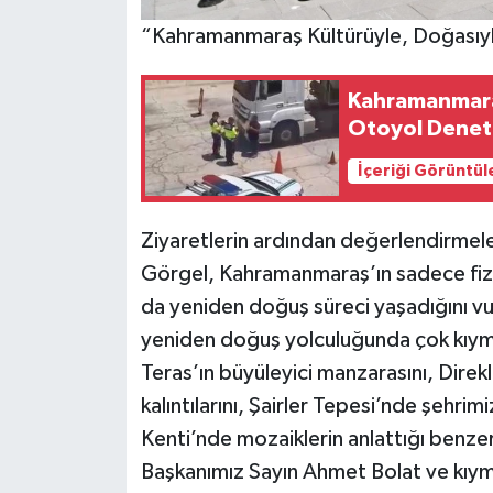
“Kahramanmaraş Kültürüyle, Doğasıy
Kahramanmara
Otoyol Denet
İçeriği Görüntül
Ziyaretlerin ardından değerlendirmele
Görgel, Kahramanmaraş’ın sadece fizik
da yeniden doğuş süreci yaşadığını v
yeniden doğuş yolculuğunda çok kıymet
Teras’ın büyüleyici manzarasını, Direkli
kalıntılarını, Şairler Tepesi’nde şehrim
Kenti’nde mozaiklerin anlattığı benzer
Başkanımız Sayın Ahmet Bolat ve kıym