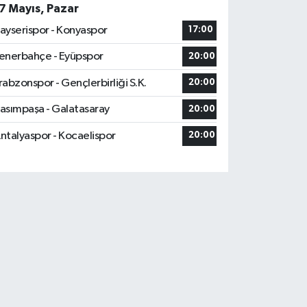
7 Mayıs, Pazar
ayserispor - Konyaspor
17:00
enerbahçe - Eyüpspor
20:00
rabzonspor - Gençlerbirliği S.K.
20:00
asımpaşa - Galatasaray
20:00
ntalyaspor - Kocaelispor
20:00