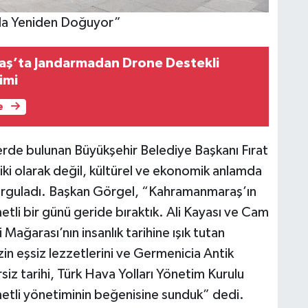
la Yeniden Doğuyor”
ş’ta Jandarmadan Drone Destekli
imi
e
rde bulunan Büyükşehir Belediye Başkanı Fırat
i olarak değil, kültürel ve ekonomik anlamda
urguladı. Başkan Görgel, “Kahramanmaraş’ın
li bir günü geride bıraktık. Ali Kayası ve Cam
 Mağarası’nın insanlık tarihine ışık tutan
izin eşsiz lezzetlerini ve Germenicia Antik
siz tarihi, Türk Hava Yolları Yönetim Kurulu
etli yönetiminin beğenisine sunduk” dedi.