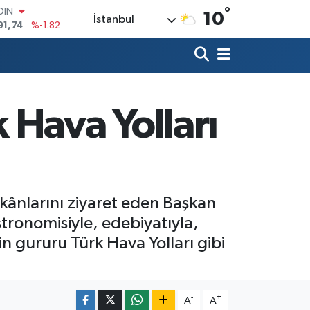
°
91,74
%-1.82
10
İstanbul
AR
3620
%0.02
O
8690
%0.19
LİN
0380
%0.18
 Hava Yolları
TIN
2,09000
%0.19
100
98,00
%0
ânlarını ziyaret eden Başkan
tronomisiyle, edebiyatıyla,
 gururu Türk Hava Yolları gibi
-
+
A
A