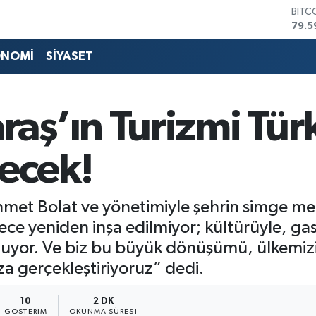
79.5
DOL
45,4
EUR
ONOMİ
SİYASET
53,3
STER
61,6
ş’ın Turizmi Türk
G.AL
686
BİST
çecek!
14.5
met Bolat ve yönetimiyle şehrin simge mek
 yeniden inşa edilmiyor; kültürüyle, gas
ğuyor. Ve biz bu büyük dönüşümü, ülkemizin
a gerçekleştiriyoruz” dedi.
10
2 DK
GÖSTERIM
OKUNMA SÜRESI