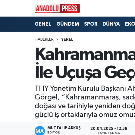
Nöbetçi Eczaneler
GENEL
GÜNDEM
SPOR
DÜNYA
EK
Hava Durumu
HABERLER
YEREL
Kahramanmara
Namaz Vakitleri
İle Uçuşa Ge
Trafik Durumu
Süper Lig Puan Durumu ve Fikstür
THY Yönetim Kurulu Başkanı Ah
Görgel, “Kahramanmaraş, sadece
Tüm Manşetler
doğası ve tarihiyle yeniden do
güçlü iş ortaklarıyla omuz omuz
Son Dakika Haberleri
MUTTALİP AKKUŞ
20.04.2025 - 12:59
Haber Arşivi
EDITÖR
YAYINLANMA