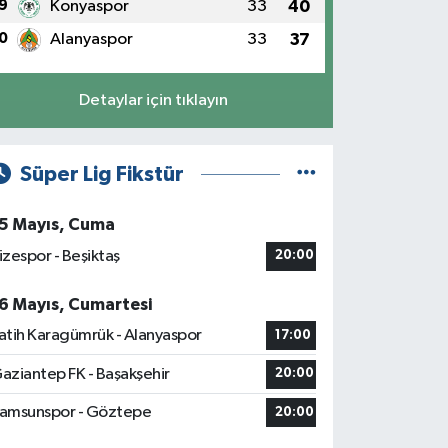
9
Konyaspor
33
40
0
Alanyaspor
33
37
Detaylar için tıklayın
Süper Lig Fikstür
5 Mayıs, Cuma
izespor - Beşiktaş
20:00
6 Mayıs, Cumartesi
atih Karagümrük - Alanyaspor
17:00
aziantep FK - Başakşehir
20:00
amsunspor - Göztepe
20:00