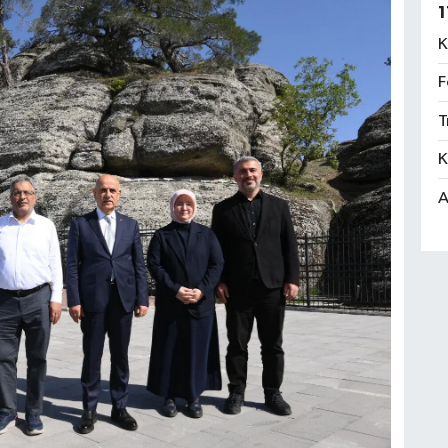
1
K
F
T
K
A