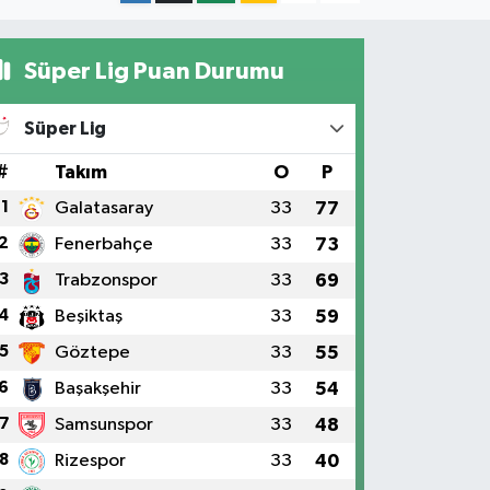
Süper Lig Puan Durumu
Süper Lig
#
Takım
O
P
1
Galatasaray
33
77
2
Fenerbahçe
33
73
3
Trabzonspor
33
69
4
Beşiktaş
33
59
5
Göztepe
33
55
6
Başakşehir
33
54
7
Samsunspor
33
48
8
Rizespor
33
40