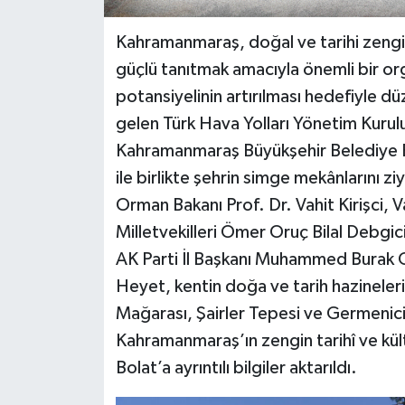
Kahramanmaraş, doğal ve tarihi zenginl
güçlü tanıtmak amacıyla önemli bir org
potansiyelinin artırılması hedefiyle d
gelen Türk Hava Yolları Yönetim Kurul
Kahramanmaraş Büyükşehir Belediye B
ile birlikte şehrin simge mekânlarını 
Orman Bakanı Prof. Dr. Vahit Kirişci,
Milletvekilleri Ömer Oruç Bilal Debgi
AK Parti İl Başkanı Muhammed Burak Gül
Heyet, kentin doğa ve tarih hazineleri
Mağarası, Şairler Tepesi ve Germenicia
Kahramanmaraş’ın zengin tarihî ve kü
Bolat’a ayrıntılı bilgiler aktarıldı.