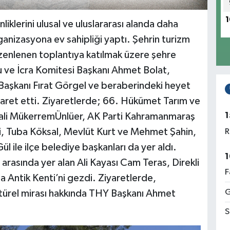
1
iklerini ulusal ve uluslararası alanda daha
anizasyona ev sahipliği yaptı. Şehrin turizm
üzenlenen toplantıya katılmak üzere şehre
u ve İcra Komitesi Başkanı Ahmet Bolat,
aşkanı Fırat Görgel ve beraberindeki heyet
ziyaret etti. Ziyaretlerde; 66. Hükümet Tarım ve
1
 Vali MükerremÜnlüer, AK Parti Kahramanmaraş
ci, Tuba Köksal, Mevlüt Kurt ve Mehmet Şahin,
R
 ile ilçe belediye başkanları da yer aldı.
1
 arasında yer alan Ali Kayası Cam Teras, Direkli
F
 Antik Kenti’ni gezdi. Ziyaretlerde,
G
ltürel mirası hakkında THY Başkanı Ahmet
S