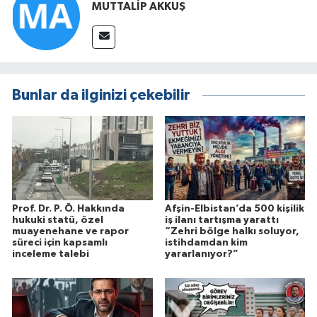
MUTTALİP AKKUŞ
Bunlar da ilginizi çekebilir
Prof. Dr. P. Ö. Hakkında
Afşin-Elbistan’da 500 kişilik
hukuki statü, özel
iş ilanı tartışma yarattı
muayenehane ve rapor
“Zehri bölge halkı soluyor,
süreci için kapsamlı
istihdamdan kim
inceleme talebi
yararlanıyor?”