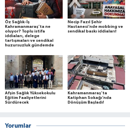
Öz Sağlık-İş
Necip Fazıl Şehir
Kahramanmaraş’ta ne
Hastanesi’nde mobbing ve
oluyor? Toplu istifa
sendikal baskı iddiaları!
iddiaları, delege
tartışmaları ve sendikal
huzursuzluk gündemde
Afşin Sağlık Yüksekokulu
Kahramanmaraş’ta
Eğitim Faaliyetlerini
Katiphan Sokağı’nda
Sürdürecek
Dönüşüm Başladı!
Yorumlar