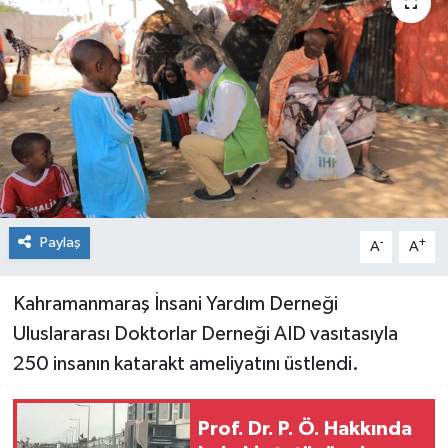
Paylaş
-
+
A
A
Kahramanmaraş İnsani Yardım Derneği
Uluslararası Doktorlar Derneği AID vasıtasıyla
250 insanın katarakt ameliyatını üstlendi.
Prof. Dr. P. Ö. Hakkında