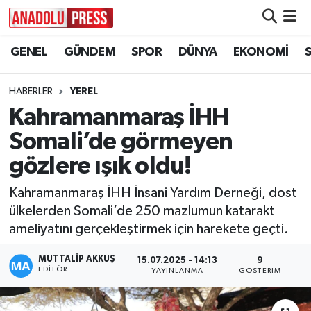
GENEL
GÜNDEM
SPOR
DÜNYA
EKONOMİ
Nöbetçi Eczaneler
Hava Durumu
HABERLER
YEREL
Kahramanmaraş İHH
Namaz Vakitleri
Somali’de görmeyen
Trafik Durumu
gözlere ışık oldu!
Kahramanmaraş İHH İnsani Yardım Derneği, dost
Süper Lig Puan Durumu ve Fikstür
ülkelerden Somali’de 250 mazlumun katarakt
ameliyatını gerçekleştirmek için harekete geçti.
Tüm Manşetler
MUTTALİP AKKUŞ
15.07.2025 - 14:13
9
Son Dakika Haberleri
EDITÖR
YAYINLANMA
GÖSTERIM
O
Haber Arşivi