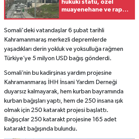
hukuki statü, özel
muayenehane ve rapor
süreci için kapsamlı
inceleme talebi
Somali'deki vatandaşlar 6 şubat tarihli
Kahramanmaraş merkezli depremlerde
yaşadıkları derin yokluk ve yoksulluğa rağmen
Türkiye’ye 5 milyon USD bağış gönderdi.
Somali’nin bu kadirşinas yardım projesine
Kahramanmaraş İHH İnsani Yardım Derneği
duyarsız kalmayarak, hem kurban bayramında
kurban bağışları yaptı, hem de 250 insana ışık
olmak için 250 katarakt projesi başlattı.
Bağışçılar 250 katarakt projesine 165 adet
katarakt bağışında bulundu.