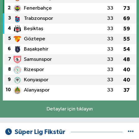
2
Fenerbahçe
33
73
3
Trabzonspor
33
69
4
Beşiktaş
33
59
5
Göztepe
33
55
6
Başakşehir
33
54
7
Samsunspor
33
48
8
Rizespor
33
40
9
Konyaspor
33
40
10
Alanyaspor
33
37
Detaylar için tıklayın
Süper Lig Fikstür