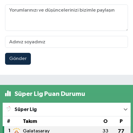
Gönder
Süper Lig Puan Durumu
Süper Lig
#
Takım
O
P
1
Galatasaray
33
77