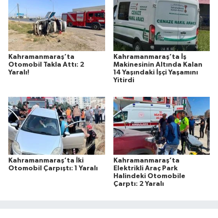
Kahramanmaraş’ta
Kahramanmaraş’ta İş
Otomobil Takla Attı: 2
Makinesinin Altında Kalan
Yaralı!
14 Yaşındaki İşçi Yaşamını
Yitirdi
Kahramanmaraş’ta İki
Kahramanmaraş’ta
Otomobil Çarpıştı: 1 Yaralı
Elektrikli Araç Park
Halindeki Otomobile
Çarptı: 2 Yaralı