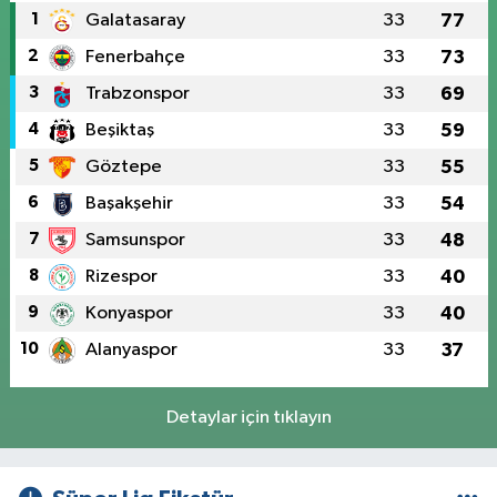
1
Galatasaray
33
77
2
Fenerbahçe
33
73
3
Trabzonspor
33
69
4
Beşiktaş
33
59
5
Göztepe
33
55
6
Başakşehir
33
54
7
Samsunspor
33
48
8
Rizespor
33
40
9
Konyaspor
33
40
10
Alanyaspor
33
37
Detaylar için tıklayın