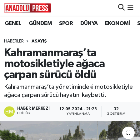
GENEL
GÜNDEM
SPOR
DÜNYA
EKONOMİ
Nöbetçi Eczaneler
Hava Durumu
HABERLER
ASAYİŞ
Kahramanmaraş’ta
Namaz Vakitleri
motosikletiyle ağaca
Trafik Durumu
çarpan sürücü öldü
Kahramanmaraş’ta yönetimindeki motosikletiyle
Süper Lig Puan Durumu ve Fikstür
ağaca çarpan sürücü hayatını kaybetti.
Tüm Manşetler
HABER MERKEZI
12.05.2024 - 21:23
32
EDITÖR
YAYINLANMA
GÖSTERIM
Son Dakika Haberleri
Haber Arşivi