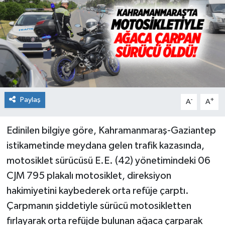
Paylaş
-
+
A
A
Edinilen bilgiye göre, Kahramanmaraş-Gaziantep
istikametinde meydana gelen trafik kazasında,
motosiklet sürücüsü E.E. (42) yönetimindeki 06
CJM 795 plakalı motosiklet, direksiyon
hakimiyetini kaybederek orta refüje çarptı.
Çarpmanın şiddetiyle sürücü motosikletten
fırlayarak orta refüjde bulunan ağaca çarparak