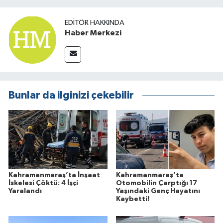
EDITÖR HAKKINDA
Haber Merkezi
Bunlar da ilginizi çekebilir
Kahramanmaraş’ta İnşaat
Kahramanmaraş’ta
İskelesi Çöktü: 4 İşçi
Otomobilin Çarptığı 17
Yaralandı
Yaşındaki Genç Hayatını
Kaybetti!