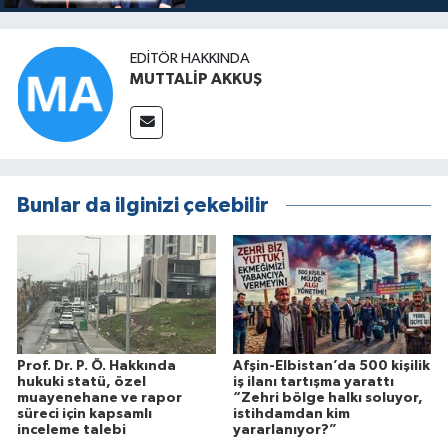
EDITÖR HAKKINDA
MUTTALİP AKKUŞ
Bunlar da ilginizi çekebilir
Prof. Dr. P. Ö. Hakkında
Afşin-Elbistan’da 500 kişilik
hukuki statü, özel
iş ilanı tartışma yarattı
muayenehane ve rapor
“Zehri bölge halkı soluyor,
süreci için kapsamlı
istihdamdan kim
inceleme talebi
yararlanıyor?”