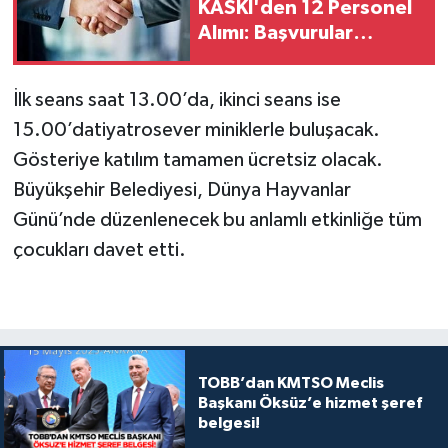
KASKİ'den 12 Personel
Alımı: Başvurular
başladı
İlk seans saat 13.00’da, ikinci seans ise
15.00’datiyatrosever miniklerle buluşacak.
Gösteriye katılım tamamen ücretsiz olacak.
Büyükşehir Belediyesi, Dünya Hayvanlar
Günü’nde düzenlenecek bu anlamlı etkinliğe tüm
çocukları davet etti.
TOBB’dan KMTSO Meclis
Başkanı Öksüz’e hizmet şeref
belgesi!