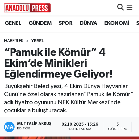
GENEL
GÜNDEM
SPOR
DÜNYA
EKONOMİ
Nöbetçi Eczaneler
Hava Durumu
HABERLER
YEREL
“Pamuk ile Kömür” 4
Namaz Vakitleri
Ekim’de Minikleri
Trafik Durumu
Eğlendirmeye Geliyor!
Büyükşehir Belediyesi, 4 Ekim Dünya Hayvanlar
Süper Lig Puan Durumu ve Fikstür
Günü’ne özel olarak hazırlanan“Pamuk ile Kömür”
adlı tiyatro oyununu NFK Kültür Merkezi’nde
Tüm Manşetler
çocuklarla buluşturacak.
Son Dakika Haberleri
MUTTALİP AKKUŞ
02.10.2025 - 15:26
5
EDITÖR
YAYINLANMA
GÖSTERIM
O
Haber Arşivi