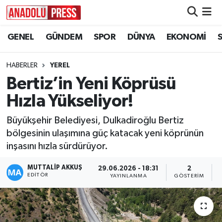
GENEL
GÜNDEM
SPOR
DÜNYA
EKONOMİ
Nöbetçi Eczaneler
Hava Durumu
HABERLER
YEREL
Bertiz’in Yeni Köprüsü
Namaz Vakitleri
Hızla Yükseliyor!
Trafik Durumu
Büyükşehir Belediyesi, Dulkadiroğlu Bertiz
bölgesinin ulaşımına güç katacak yeni köprünün
Süper Lig Puan Durumu ve Fikstür
inşasını hızla sürdürüyor.
Tüm Manşetler
MUTTALİP AKKUŞ
29.06.2026 - 18:31
2
EDITÖR
YAYINLANMA
GÖSTERIM
Son Dakika Haberleri
Haber Arşivi