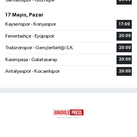
Samsunspor - Göztepe
17 Mayıs, Pazar
Kayserispor - Konyaspor
17:00
Fenerbahçe - Eyüpspor
20:00
Trabzonspor - Gençlerbirliği S.K.
20:00
Kasımpaşa - Galatasaray
20:00
Antalyaspor - Kocaelispor
20:00