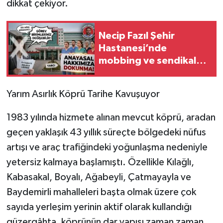
dikkat çekiyor.
Necip Fazıl Şehir
Hastanesi’nde
mobbing ve sendikal
baskı iddiaları!
Yarım Asırlık Köprü Tarihe Kavuşuyor
1983 yılında hizmete alınan mevcut köprü, aradan
geçen yaklaşık 43 yıllık süreçte bölgedeki nüfus
artışı ve araç trafiğindeki yoğunlaşma nedeniyle
yetersiz kalmaya başlamıştı. Özellikle Kılağlı,
Kabasakal, Boyalı, Ağabeyli, Çatmayayla ve
Baydemirli mahalleleri başta olmak üzere çok
sayıda yerleşim yerinin aktif olarak kullandığı
güzergâhta, köprünün dar yapısı zaman zaman