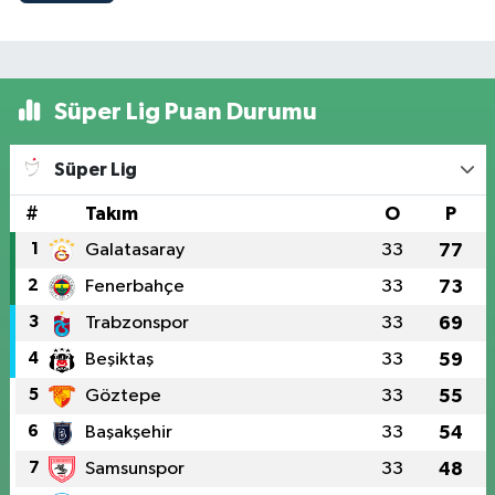
Süper Lig Puan Durumu
Süper Lig
#
Takım
O
P
1
Galatasaray
33
77
2
Fenerbahçe
33
73
3
Trabzonspor
33
69
4
Beşiktaş
33
59
5
Göztepe
33
55
6
Başakşehir
33
54
7
Samsunspor
33
48