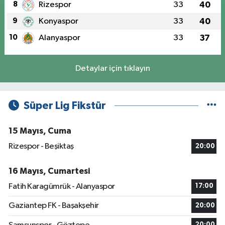
8
Rizespor
33
40
9
Konyaspor
33
40
10
Alanyaspor
33
37
Detaylar için tıklayın
Süper Lig Fikstür
15 Mayıs, Cuma
Rizespor - Beşiktaş
20:00
16 Mayıs, Cumartesi
Fatih Karagümrük - Alanyaspor
17:00
Gaziantep FK - Başakşehir
20:00
20:00