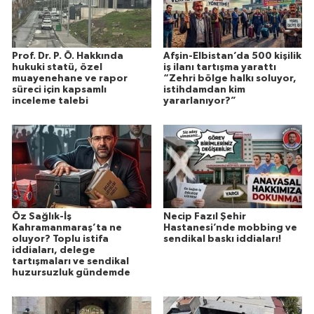
Prof. Dr. P. Ö. Hakkında
Afşin-Elbistan’da 500 kişilik
hukuki statü, özel
iş ilanı tartışma yarattı
muayenehane ve rapor
“Zehri bölge halkı soluyor,
süreci için kapsamlı
istihdamdan kim
inceleme talebi
yararlanıyor?”
Öz Sağlık-İş
Necip Fazıl Şehir
Kahramanmaraş’ta ne
Hastanesi’nde mobbing ve
oluyor? Toplu istifa
sendikal baskı iddiaları!
iddiaları, delege
tartışmaları ve sendikal
huzursuzluk gündemde