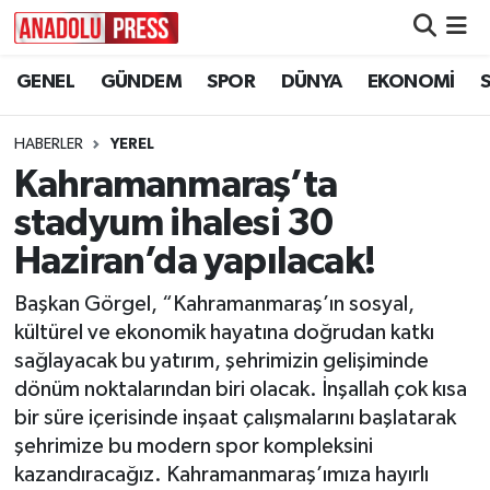
GENEL
GÜNDEM
SPOR
DÜNYA
EKONOMİ
Nöbetçi Eczaneler
Hava Durumu
HABERLER
YEREL
Kahramanmaraş’ta
Namaz Vakitleri
stadyum ihalesi 30
Trafik Durumu
Haziran’da yapılacak!
Başkan Görgel, “Kahramanmaraş’ın sosyal,
Süper Lig Puan Durumu ve Fikstür
kültürel ve ekonomik hayatına doğrudan katkı
sağlayacak bu yatırım, şehrimizin gelişiminde
Tüm Manşetler
dönüm noktalarından biri olacak. İnşallah çok kısa
bir süre içerisinde inşaat çalışmalarını başlatarak
Son Dakika Haberleri
şehrimize bu modern spor kompleksini
Haber Arşivi
kazandıracağız. Kahramanmaraş’ımıza hayırlı