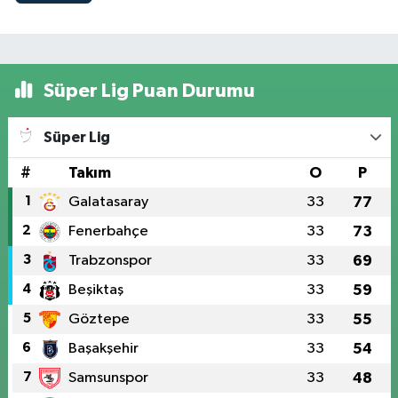
Süper Lig Puan Durumu
Süper Lig
#
Takım
O
P
1
Galatasaray
33
77
2
Fenerbahçe
33
73
3
Trabzonspor
33
69
4
Beşiktaş
33
59
5
Göztepe
33
55
6
Başakşehir
33
54
7
Samsunspor
33
48