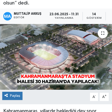
olsun” dedi.
MUTTALİP AKKUŞ
23.06.2025 - 11:31
14
EDITÖR
YAYINLANMA
GÖSTERIM
O
Paylaş
-
+
A
A
Kahramanmaraş, yıllardır beklediği dev spor