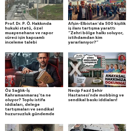
Prof. Dr. P. Ö. Hakkında
Afşin-Elbistan’da 500 kişilik
hukuki statü, özel
iş ilanı tartışma yarattı
muayenehane ve rapor
“Zehri bölge halkı soluyor,
süreci için kapsamlı
istihdamdan kim
inceleme talebi
yararlanıyor?”
Öz Sağlık-İş
Necip Fazıl Şehir
Kahramanmaraş’ta ne
Hastanesi’nde mobbing ve
oluyor? Toplu istifa
sendikal baskı iddiaları!
iddiaları, delege
tartışmaları ve sendikal
huzursuzluk gündemde