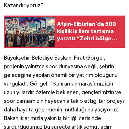
Kazandırıyoruz”
Afşin-Elbistan’da 500
kişilik iş ilanı tartışma
yarattı “Zehri bölge
halkı soluyor,
istihdamdan kim
Büyükşehir Belediye Başkanı Fırat Görgel,
yararlanıyor?”
projenin yalnızca spor dünyasına değil, şehrin
geleceğine yapılan önemli bir yatırım olduğunu
vurguladı. Görgel, “Kahramanmaraş’ımız için
uzun yıllardır özlemle beklenen, gençlerimizin ve
spor camiamızın heyecanla takip ettiği bir projeyi
daha hayata geçirmenin mutluluğunu yaşıyoruz.
Bakanlıklarımızla yakın iş birliği içerisinde
sürdürdüğümüz bu süreçte artık somut adım