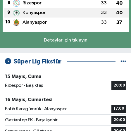
8
Rizespor
33
40
9
Konyaspor
33
40
10
Alanyaspor
33
37
Detaylar için tıklayın
Süper Lig Fikstür
15 Mayıs, Cuma
Rizespor - Beşiktaş
20:00
16 Mayıs, Cumartesi
Fatih Karagümrük - Alanyaspor
17:00
Gaziantep FK - Başakşehir
20:00