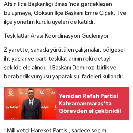
Afşin İlçe Başkanlığı Binası’nda gerçekleşen
buluşmaya, Göksun İlçe Başkanı Emre Çiçek, il ve
ilçe yönetim kurulu üyeleri de katıldı.
Teşkilatlar Arası Koordinasyon Güçleniyor
Ziyarette, sahada yürütülen çalışmalar, bölgesel
ihtiyaçlar ve parti teşkilatlarının rolü detaylı
şekilde ele alındı. İl Başkanı Demiröz, birlik ve
beraberlik vurgusu yaparak şu ifadeleri kullandı:
Yeniden Refah Partisi
Kahramanmaraş’ta
Görevden el çektirildi!
“Milliyetçi Hareket Partisi, sadece seçim