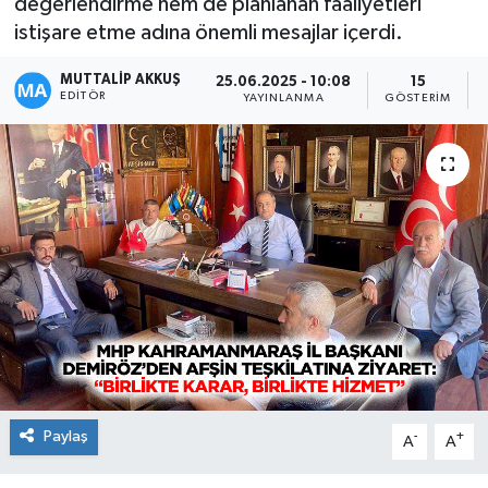
değerlendirme hem de planlanan faaliyetleri
istişare etme adına önemli mesajlar içerdi.
MUTTALİP AKKUŞ
25.06.2025 - 10:08
15
EDITÖR
YAYINLANMA
GÖSTERIM
Paylaş
-
+
A
A