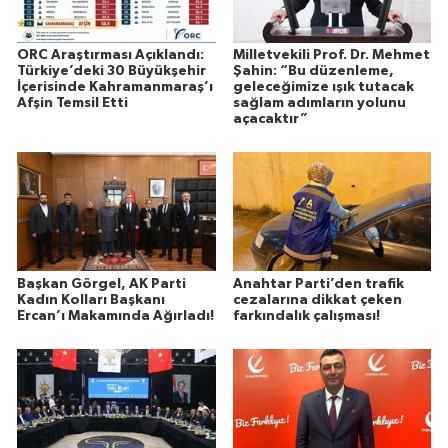
ORC Araştırması Açıklandı:
Milletvekili Prof. Dr. Mehmet
Türkiye’deki 30 Büyükşehir
Şahin: “Bu düzenleme,
İçerisinde Kahramanmaraş’ı
geleceğimize ışık tutacak
Afşin Temsil Etti
sağlam adımların yolunu
açacaktır”
Başkan Görgel, AK Parti
Anahtar Parti’den trafik
Kadın Kolları Başkanı
cezalarına dikkat çeken
Ercan’ı Makamında Ağırladı!
farkındalık çalışması!