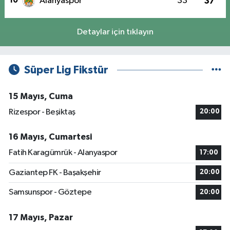
10
Alanyaspor
33
37
Detaylar için tıklayın
Süper Lig Fikstür
15 Mayıs, Cuma
Rizespor - Beşiktaş
20:00
16 Mayıs, Cumartesi
Fatih Karagümrük - Alanyaspor
17:00
Gaziantep FK - Başakşehir
20:00
Samsunspor - Göztepe
20:00
17 Mayıs, Pazar