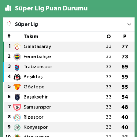
Süper Lig Puan Durumu
Süper Lig
#
Takım
O
P
1
Galatasaray
33
77
2
Fenerbahçe
33
73
3
Trabzonspor
33
69
4
Beşiktaş
33
59
5
Göztepe
33
55
6
Başakşehir
33
54
7
Samsunspor
33
48
8
Rizespor
33
40
9
Konyaspor
33
40