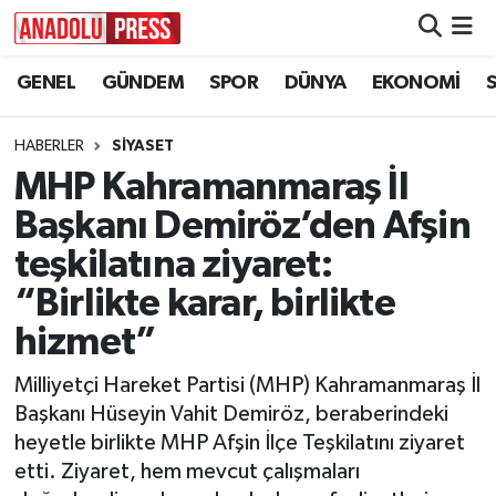
GENEL
GÜNDEM
SPOR
DÜNYA
EKONOMİ
Nöbetçi Eczaneler
Hava Durumu
HABERLER
SİYASET
MHP Kahramanmaraş İl
Namaz Vakitleri
Başkanı Demiröz’den Afşin
Trafik Durumu
teşkilatına ziyaret:
“Birlikte karar, birlikte
Süper Lig Puan Durumu ve Fikstür
hizmet”
Tüm Manşetler
Milliyetçi Hareket Partisi (MHP) Kahramanmaraş İl
Başkanı Hüseyin Vahit Demiröz, beraberindeki
Son Dakika Haberleri
heyetle birlikte MHP Afşin İlçe Teşkilatını ziyaret
etti. Ziyaret, hem mevcut çalışmaları
Haber Arşivi