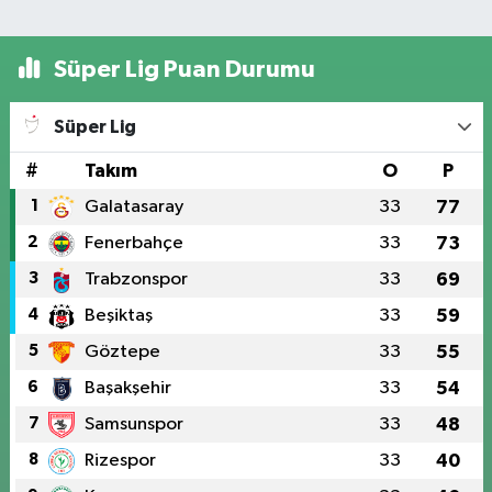
Süper Lig Puan Durumu
Süper Lig
#
Takım
O
P
1
Galatasaray
33
77
2
Fenerbahçe
33
73
3
Trabzonspor
33
69
4
Beşiktaş
33
59
5
Göztepe
33
55
6
Başakşehir
33
54
7
Samsunspor
33
48
8
Rizespor
33
40