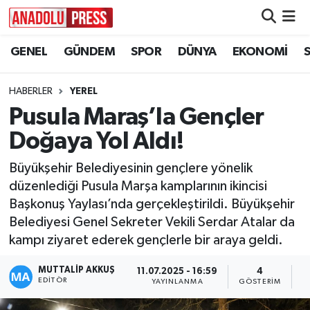
GENEL
GÜNDEM
SPOR
DÜNYA
EKONOMİ
Nöbetçi Eczaneler
Hava Durumu
HABERLER
YEREL
Pusula Maraş’la Gençler
Namaz Vakitleri
Doğaya Yol Aldı!
Trafik Durumu
Büyükşehir Belediyesinin gençlere yönelik
düzenlediği Pusula Marşa kamplarının ikincisi
Süper Lig Puan Durumu ve Fikstür
Başkonuş Yaylası’nda gerçekleştirildi. Büyükşehir
Belediyesi Genel Sekreter Vekili Serdar Atalar da
Tüm Manşetler
kampı ziyaret ederek gençlerle bir araya geldi.
Son Dakika Haberleri
MUTTALİP AKKUŞ
11.07.2025 - 16:59
4
EDITÖR
YAYINLANMA
GÖSTERIM
O
Haber Arşivi