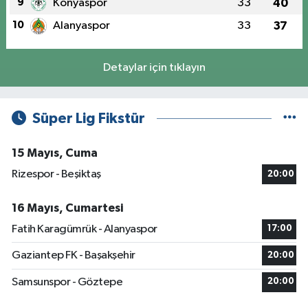
9
Konyaspor
33
40
10
Alanyaspor
33
37
Detaylar için tıklayın
Süper Lig Fikstür
15 Mayıs, Cuma
Rizespor - Beşiktaş
20:00
16 Mayıs, Cumartesi
Fatih Karagümrük - Alanyaspor
17:00
Gaziantep FK - Başakşehir
20:00
Samsunspor - Göztepe
20:00