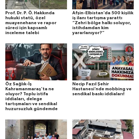
Prof. Dr. P. Ö. Hakkında
Afşin-Elbistan’da 500 kişilik
hukuki statü, özel
iş ilanı tartışma yarattı
muayenehane ve rapor
“Zehri bölge halkı soluyor,
süreci için kapsamlı
istihdamdan kim
inceleme talebi
yararlanıyor?”
Öz Sağlık-İş
Necip Fazıl Şehir
Kahramanmaraş’ta ne
Hastanesi’nde mobbing ve
oluyor? Toplu istifa
sendikal baskı iddiaları!
iddiaları, delege
tartışmaları ve sendikal
huzursuzluk gündemde