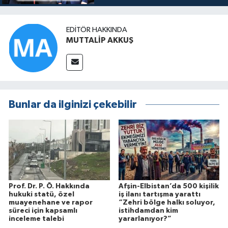
EDITÖR HAKKINDA
MUTTALİP AKKUŞ
Bunlar da ilginizi çekebilir
Prof. Dr. P. Ö. Hakkında
Afşin-Elbistan’da 500 kişilik
hukuki statü, özel
iş ilanı tartışma yarattı
muayenehane ve rapor
“Zehri bölge halkı soluyor,
süreci için kapsamlı
istihdamdan kim
inceleme talebi
yararlanıyor?”