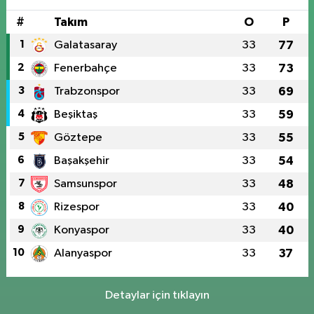
#
Takım
O
P
1
Galatasaray
33
77
2
Fenerbahçe
33
73
3
Trabzonspor
33
69
4
Beşiktaş
33
59
5
Göztepe
33
55
6
Başakşehir
33
54
7
Samsunspor
33
48
8
Rizespor
33
40
9
Konyaspor
33
40
10
Alanyaspor
33
37
Detaylar için tıklayın