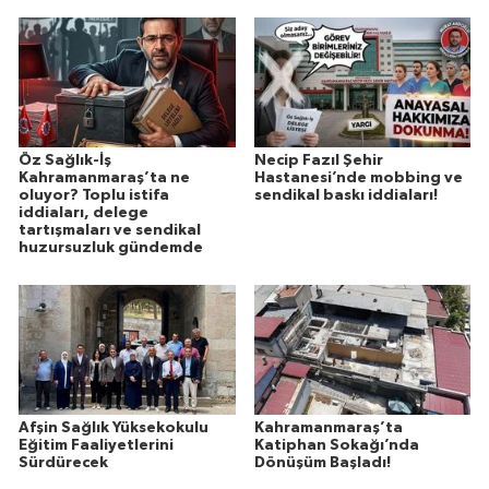
Öz Sağlık-İş
Necip Fazıl Şehir
Kahramanmaraş’ta ne
Hastanesi’nde mobbing ve
oluyor? Toplu istifa
sendikal baskı iddiaları!
iddiaları, delege
tartışmaları ve sendikal
huzursuzluk gündemde
Afşin Sağlık Yüksekokulu
Kahramanmaraş’ta
Eğitim Faaliyetlerini
Katiphan Sokağı’nda
Sürdürecek
Dönüşüm Başladı!