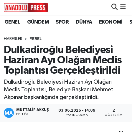
GENEL
GÜNDEM
SPOR
DÜNYA
EKONOMİ
Nöbetçi Eczaneler
Hava Durumu
HABERLER
YEREL
Dulkadiroğlu Belediyesi
Namaz Vakitleri
Haziran Ayı Olağan Meclis
Trafik Durumu
Toplantısı Gerçekleştirildi
Dulkadiroğlu Belediyesi Haziran Ayı Olağan
Süper Lig Puan Durumu ve Fikstür
Meclis Toplantısı, Belediye Başkanı Mehmet
Akpınar başkanlığında gerçekleştirildi.
Tüm Manşetler
MUTTALİP AKKUŞ
03.06.2026 - 14:09
2
Son Dakika Haberleri
EDITÖR
YAYINLANMA
GÖSTERIM
Haber Arşivi