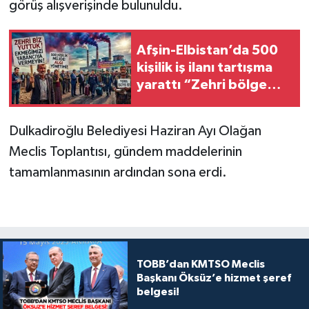
görüş alışverişinde bulunuldu.
Afşin-Elbistan’da 500
kişilik iş ilanı tartışma
yarattı “Zehri bölge
halkı soluyor,
istihdamdan kim
Dulkadiroğlu Belediyesi Haziran Ayı Olağan
yararlanıyor?”
Meclis Toplantısı, gündem maddelerinin
tamamlanmasının ardından sona erdi.
TOBB’dan KMTSO Meclis
Başkanı Öksüz’e hizmet şeref
belgesi!