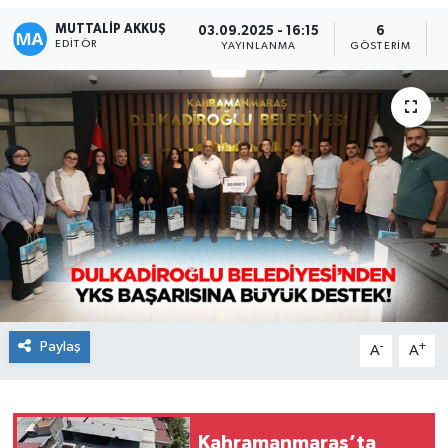
MUTTALİP AKKUŞ
03.09.2025 - 16:15
6
EDITÖR
YAYINLANMA
GÖSTERIM
Paylaş
-
+
A
A
Kahramanmaraş’ta