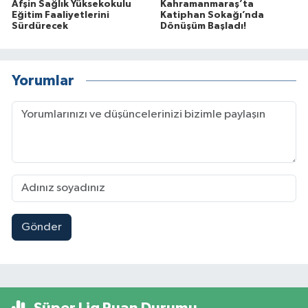
Afşin Sağlık Yüksekokulu
Kahramanmaraş’ta
Eğitim Faaliyetlerini
Katiphan Sokağı’nda
Sürdürecek
Dönüşüm Başladı!
Yorumlar
Gönder