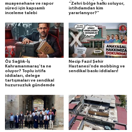
muayenehane ve rapor
“Zehri bölge halkı soluyor,
süreci için kapsamlı
istihdamdan kim
inceleme talebi
yararlanıyor?”
Öz Sağlık-İş
Necip Fazıl Şehir
Kahramanmaraş’ta ne
Hastanesi’nde mobbing ve
oluyor? Toplu istifa
sendikal baskı iddiaları!
iddiaları, delege
tartışmaları ve sendikal
huzursuzluk gündemde