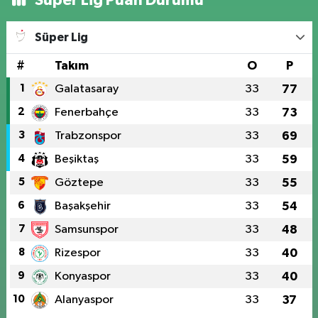
Süper Lig Puan Durumu
Süper Lig
#
Takım
O
P
1
Galatasaray
33
77
2
Fenerbahçe
33
73
3
Trabzonspor
33
69
4
Beşiktaş
33
59
5
Göztepe
33
55
6
Başakşehir
33
54
7
Samsunspor
33
48
8
Rizespor
33
40
9
Konyaspor
33
40
10
Alanyaspor
33
37