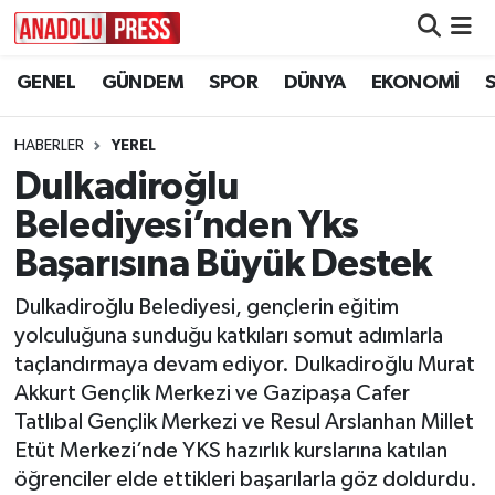
GENEL
GÜNDEM
SPOR
DÜNYA
EKONOMİ
Nöbetçi Eczaneler
Hava Durumu
HABERLER
YEREL
Dulkadiroğlu
Namaz Vakitleri
Belediyesi’nden Yks
Trafik Durumu
Başarısına Büyük Destek
Dulkadiroğlu Belediyesi, gençlerin eğitim
Süper Lig Puan Durumu ve Fikstür
yolculuğuna sunduğu katkıları somut adımlarla
taçlandırmaya devam ediyor. Dulkadiroğlu Murat
Tüm Manşetler
Akkurt Gençlik Merkezi ve Gazipaşa Cafer
Tatlıbal Gençlik Merkezi ve Resul Arslanhan Millet
Son Dakika Haberleri
Etüt Merkezi’nde YKS hazırlık kurslarına katılan
Haber Arşivi
öğrenciler elde ettikleri başarılarla göz doldurdu.