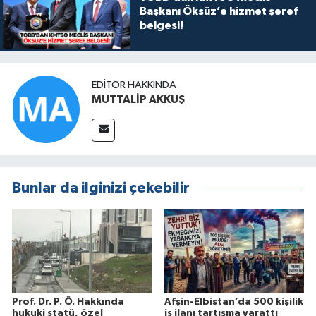
Başkanı Öksüz’e hizmet şeref
belgesi!
EDITÖR HAKKINDA
MUTTALİP AKKUŞ
Bunlar da ilginizi çekebilir
Prof. Dr. P. Ö. Hakkında
Afşin-Elbistan’da 500 kişilik
hukuki statü, özel
iş ilanı tartışma yarattı