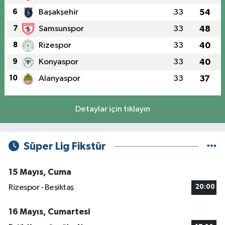
6
Başakşehir
33
54
7
Samsunspor
33
48
8
Rizespor
33
40
9
Konyaspor
33
40
10
Alanyaspor
33
37
Detaylar için tıklayın
Süper Lig Fikstür
15 Mayıs, Cuma
Rizespor - Beşiktaş
20:00
16 Mayıs, Cumartesi