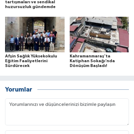
tartışmaları ve sendikal
huzursuzluk gündemde
Afşin Sağlık Yüksekokulu
Kahramanmaraş’ta
Eğitim Faaliyetlerini
Katiphan Sokağı’nda
Sürdürecek
Dönüşüm Başladı!
Yorumlar