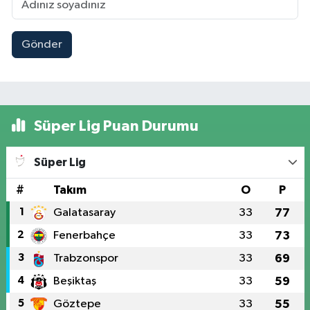
Gönder
Süper Lig Puan Durumu
Süper Lig
#
Takım
O
P
1
Galatasaray
33
77
2
Fenerbahçe
33
73
3
Trabzonspor
33
69
4
Beşiktaş
33
59
5
Göztepe
33
55