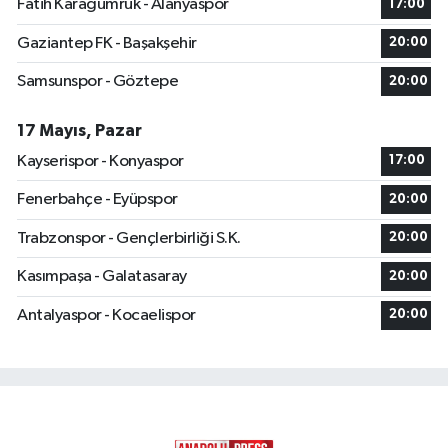
Fatih Karagümrük - Alanyaspor
17:00
Gaziantep FK - Başakşehir
20:00
Samsunspor - Göztepe
20:00
17 Mayıs, Pazar
Kayserispor - Konyaspor
17:00
Fenerbahçe - Eyüpspor
20:00
Trabzonspor - Gençlerbirliği S.K.
20:00
Kasımpaşa - Galatasaray
20:00
Antalyaspor - Kocaelispor
20:00