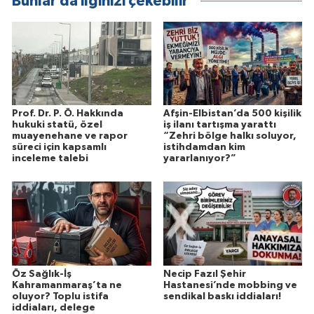
Bunlar da ilginizi çekebilir
Prof. Dr. P. Ö. Hakkında
Afşin-Elbistan’da 500 kişilik
hukuki statü, özel
iş ilanı tartışma yarattı
muayenehane ve rapor
“Zehri bölge halkı soluyor,
süreci için kapsamlı
istihdamdan kim
inceleme talebi
yararlanıyor?”
Öz Sağlık-İş
Necip Fazıl Şehir
Kahramanmaraş’ta ne
Hastanesi’nde mobbing ve
oluyor? Toplu istifa
sendikal baskı iddiaları!
iddiaları, delege