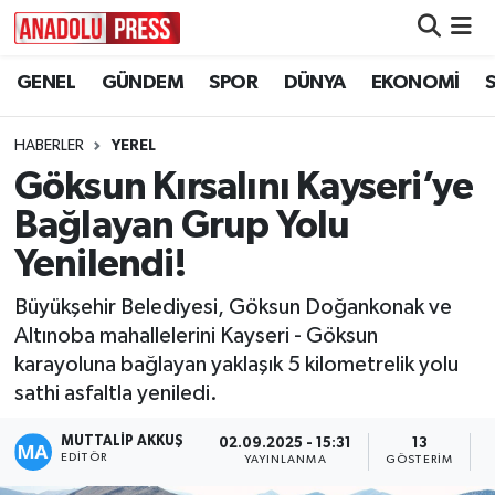
GENEL
GÜNDEM
SPOR
DÜNYA
EKONOMİ
Nöbetçi Eczaneler
Hava Durumu
HABERLER
YEREL
Göksun Kırsalını Kayseri’ye
Namaz Vakitleri
Bağlayan Grup Yolu
Trafik Durumu
Yenilendi!
Büyükşehir Belediyesi, Göksun Doğankonak ve
Süper Lig Puan Durumu ve Fikstür
Altınoba mahallelerini Kayseri - Göksun
karayoluna bağlayan yaklaşık 5 kilometrelik yolu
Tüm Manşetler
sathi asfaltla yeniledi.
Son Dakika Haberleri
MUTTALİP AKKUŞ
02.09.2025 - 15:31
13
EDITÖR
YAYINLANMA
GÖSTERIM
Haber Arşivi