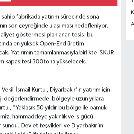
T
K
 sahip fabrikada yatırım sürecinde sona
A
ının son çeyreğinde ulaşılması hedefleniyor.
aliyet göstermesi planlanan tesis, bu
altında en yüksek Open-End üretim
acak. Yatırımın tamamlanmasıyla birlikte İSKUR
tim kapasitesi 300tona yükselecek.
ili İsmail Kurtul, Diyarbakır’ın yatırım için
ığı değerlendirmede, bölgeyle uzun yıllara
rtul, “Yaklaşık 50 yıldır bu bölge ile pamuk
erimiz, hammaddeye yakınlık ve iş gücü
r sundu. Devlet teşvikleri ve Diyarbakır’ın