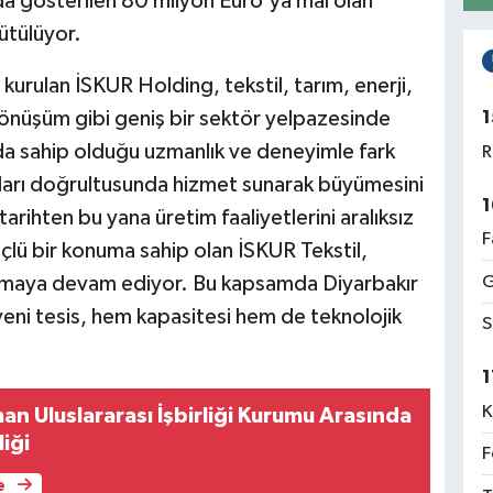
nda gösterilen 80 milyon Euro'ya mal olan
ütülüyor.
kurulan İSKUR Holding, tekstil, tarım, enerji,
1
 dönüşüm gibi geniş bir sektör yelpazesinde
da sahip olduğu uzmanlık ve deneyimle fark
R
tları doğrultusunda hizmet sunarak büyümesini
1
arihten bu yana üretim faaliyetlerini aralıksız
F
çlü bir konuma sahip olan İSKUR Tekstil,
G
aşımaya devam ediyor. Bu kapsamda Diyarbakır
eni tesis, hem kapasitesi hem de teknolojik
S
1
K
n Uluslararası İşbirliği Kurumu Arasında
liği
F
e