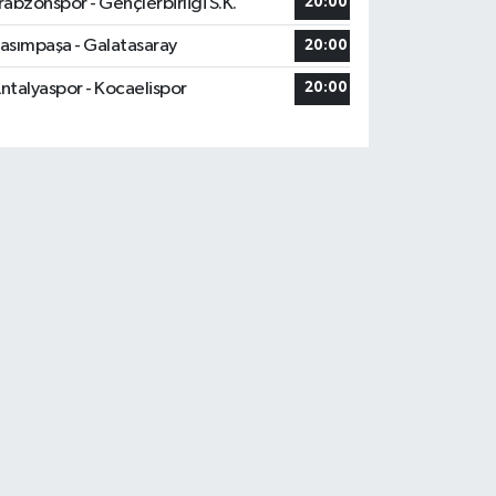
rabzonspor - Gençlerbirliği S.K.
20:00
asımpaşa - Galatasaray
20:00
ntalyaspor - Kocaelispor
20:00