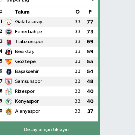
#
Takım
O
P
1
Galatasaray
33
77
2
Fenerbahçe
33
73
3
Trabzonspor
33
69
4
Beşiktaş
33
59
5
Göztepe
33
55
6
Başakşehir
33
54
7
Samsunspor
33
48
8
Rizespor
33
40
9
Konyaspor
33
40
0
Alanyaspor
33
37
Detaylar için tıklayın