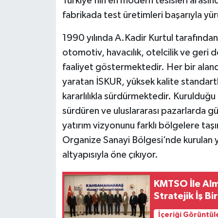
Türkiye’nin en modern tesisleri arası
fabrikada test üretimleri başarıyla yür
1990 yılında A.Kadir Kurtul tarafından 
otomotiv, havacılık, otelcilik ve geri
faaliyet göstermektedir. Her bir alan
yaratan İSKUR, yüksek kalite standar
kararlılıkla sürdürmektedir. Kurulduğu t
sürdüren ve uluslararası pazarlarda gü
yatırım vizyonunu farklı bölgelere t
Organize Sanayi Bölgesi’nde kurulan y
altyapısıyla öne çıkıyor.
KMTSO İle Alma
Stratejik İş Bir
İçeriği Görüntül