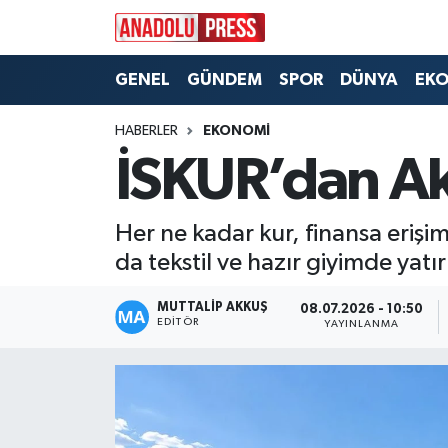
Nöbetçi Eczaneler
GENEL
GÜNDEM
SPOR
DÜNYA
EK
Hava Durumu
HABERLER
EKONOMİ
İSKUR’dan Akı
Namaz Vakitleri
Trafik Durumu
Her ne kadar kur, finansa erişim
da tekstil ve hazır giyimde yat
Süper Lig Puan Durumu ve Fikstür
MUTTALİP AKKUŞ
08.07.2026 - 10:50
EDITÖR
YAYINLANMA
Tüm Manşetler
Son Dakika Haberleri
Haber Arşivi