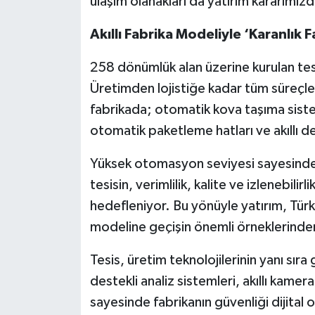
ulaşım olanakları da yatırım kararımızda
Akıllı Fabrika Modeliyle ‘Karanlık 
258 dönümlük alan üzerine kurulan tesis,
Üretimden lojistiğe kadar tüm süreçle
fabrikada; otomatik kova taşıma sist
otomatik paketleme hatları ve akıllı d
Yüksek otomasyon seviyesi sayesinde ür
tesisin, verimlilik, kalite ve izlenebili
hedefleniyor. Bu yönüyle yatırım, Türki
modeline geçişin önemli örneklerinden 
Tesis, üretim teknolojilerinin yanı sıra
destekli analiz sistemleri, akıllı kamer
sayesinde fabrikanın güvenliği dijital 