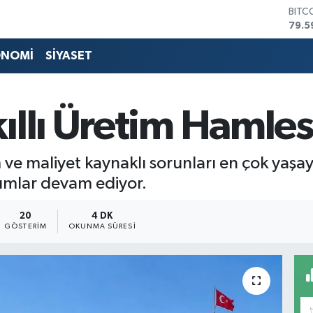
79.5
DOL
45,4
EUR
ONOMİ
SİYASET
53,3
STER
61,6
G.AL
llı Üretim Hamles
686
BİST
14.5
 ve maliyet kaynaklı sorunları en çok yaşay
ırımlar devam ediyor.
20
4 DK
GÖSTERIM
OKUNMA SÜRESI