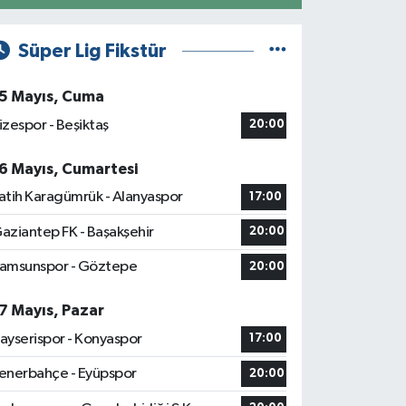
Süper Lig Fikstür
5 Mayıs, Cuma
izespor - Beşiktaş
20:00
6 Mayıs, Cumartesi
atih Karagümrük - Alanyaspor
17:00
aziantep FK - Başakşehir
20:00
amsunspor - Göztepe
20:00
7 Mayıs, Pazar
ayserispor - Konyaspor
17:00
enerbahçe - Eyüpspor
20:00