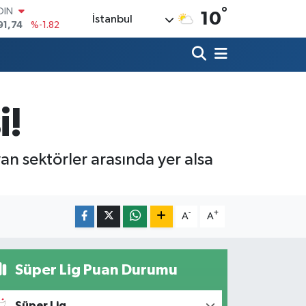
91,74
%-1.82
°
10
İstanbul
AR
3620
%0.02
O
8690
%0.19
LİN
0380
%0.18
TIN
i!
2,09000
%0.19
100
98,00
%0
an sektörler arasında yer alsa
-
+
A
A
Süper Lig Puan Durumu
Süper Lig