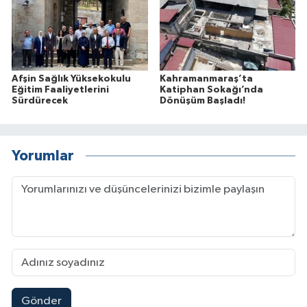
Afşin Sağlık Yüksekokulu
Kahramanmaraş’ta
Eğitim Faaliyetlerini
Katiphan Sokağı’nda
Sürdürecek
Dönüşüm Başladı!
Yorumlar
Gönder