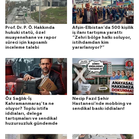
Prof. Dr. P. Ö. Hakkında
Afşin-Elbistan’da 500 kişilik
hukuki statü, özel
iş ilanı tartışma yarattı
muayenehane ve rapor
“Zehri bölge halkı soluyor,
süreci için kapsamlı
istihdamdan kim
inceleme talebi
yararlanıyor?”
Öz Sağlık-İş
Necip Fazıl Şehir
Kahramanmaraş’ta ne
Hastanesi’nde mobbing ve
oluyor? Toplu istifa
sendikal baskı iddiaları!
iddiaları, delege
tartışmaları ve sendikal
huzursuzluk gündemde