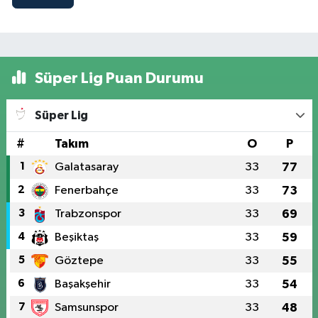
Süper Lig Puan Durumu
Süper Lig
#
Takım
O
P
1
Galatasaray
33
77
2
Fenerbahçe
33
73
3
Trabzonspor
33
69
4
Beşiktaş
33
59
5
Göztepe
33
55
6
Başakşehir
33
54
7
Samsunspor
33
48