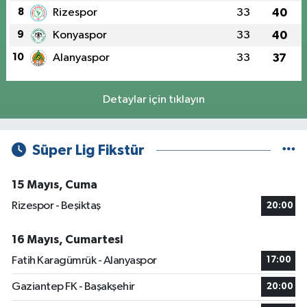
8
Rizespor
33
40
9
Konyaspor
33
40
10
Alanyaspor
33
37
Detaylar için tıklayın
Süper Lig Fikstür
15 Mayıs, Cuma
Rizespor - Beşiktaş
20:00
16 Mayıs, Cumartesi
Fatih Karagümrük - Alanyaspor
17:00
Gaziantep FK - Başakşehir
20:00