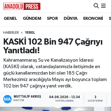
GENEL
GÜNDEM
SPOR
DÜNYA
EKONOMİ
Nöbetçi Eczaneler
Hava Durumu
HABERLER
YEREL
KASKİ 102 Bin 947 Çağrıyı
Namaz Vakitleri
Yanıtladı!
Trafik Durumu
Kahramanmaraş Su ve Kanalizasyon İdaresi
(KASKİ) olarak, vatandaşlarımızla iletişimde en
Süper Lig Puan Durumu ve Fikstür
güçlü kanallarımızdan biri olan 185 Çağrı
Merkezimiz aracılığıyla Mayıs ayı boyunca toplam
Tüm Manşetler
102 bin 947 çağrıya yanıt verdik.
Son Dakika Haberleri
MUTTALİP AKKUŞ
04.06.2026 - 12:34
3
EDITÖR
YAYINLANMA
GÖSTERIM
Haber Arşivi