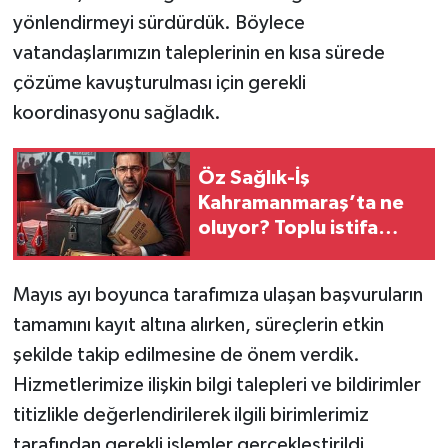
yönlendirmeyi sürdürdük. Böylece
vatandaşlarımızın taleplerinin en kısa sürede
çözüme kavuşturulması için gerekli
koordinasyonu sağladık.
Öz Sağlık-İş
Kahramanmaraş’ta ne
oluyor? Toplu istifa
iddiaları, delege
tartışmaları ve sendikal
Mayıs ayı boyunca tarafımıza ulaşan başvuruların
huzursuzluk gündemde
tamamını kayıt altına alırken, süreçlerin etkin
şekilde takip edilmesine de önem verdik.
Hizmetlerimize ilişkin bilgi talepleri ve bildirimler
titizlikle değerlendirilerek ilgili birimlerimiz
tarafından gerekli işlemler gerçekleştirildi.