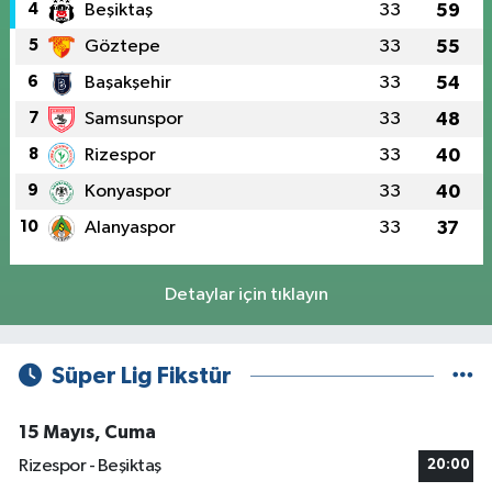
4
Beşiktaş
33
59
5
Göztepe
33
55
6
Başakşehir
33
54
7
Samsunspor
33
48
8
Rizespor
33
40
9
Konyaspor
33
40
10
Alanyaspor
33
37
Detaylar için tıklayın
Süper Lig Fikstür
15 Mayıs, Cuma
Rizespor - Beşiktaş
20:00