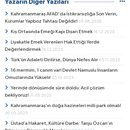
Yazarın Diğer Yazıları
Kahramanmaraş AFAD'da İstikrarsızlığa Son Verin,
Kurumlar Yapboz Tahtası Değildir!
05.08.2026
Kış Ortasında Emeği Kapı Dışarı Etmek
16.12.2025
Liyakatle Emek Verenleri Hak Ettiği Yerde
Değerlendirmek
16.12.2025
Türk’ün Adaleti Dirilirse, Dünya Nefes Alır
05.11.2025
16 mermim, 1 canım var! Devlet Namuslu İnsanların
Omuzlarında Yükselir
25.10.2025
Yerinde dönüşümde süre doldu: Acil çözüm
bekliyoruz!
31.05.2025
Kahramanmaraş’ın doğa hazineleri milli park olmalı!
30.05.2025
Üstad’a Hakaret, Kültüre Darbe: Tanju Özcan’ın