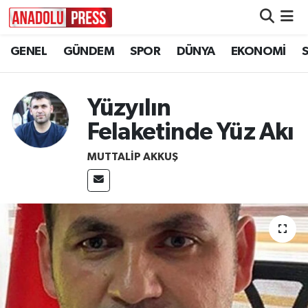
GENEL
GÜNDEM
SPOR
DÜNYA
EKONOMİ
Nöbetçi Eczaneler
Hava Durumu
Yüzyılın
Namaz Vakitleri
Felaketinde Yüz Akı
MUTTALİP AKKUŞ
Trafik Durumu
Süper Lig Puan Durumu ve Fikstür
Tüm Manşetler
Son Dakika Haberleri
Haber Arşivi