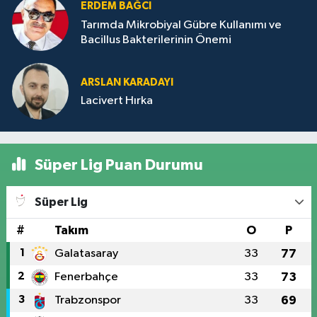
ERDEM BAĞCI
Tarımda Mikrobiyal Gübre Kullanımı ve
Bacillus Bakterilerinin Önemi
ARSLAN KARADAYI
Lacivert Hırka
Süper Lig Puan Durumu
Süper Lig
#
Takım
O
P
1
Galatasaray
33
77
2
Fenerbahçe
33
73
3
Trabzonspor
33
69