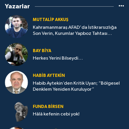
Yazarlar
MUTTALİP AKKUŞ
Kahramanmaraş AFAD'da İstikrarsızlığa
Son Verin, Kurumlar Yapboz Tahtası
Değildir!
BAY BIYA
Herkes Yerini Bilseydi…
HABIB AYTEKIN
Habib Aytekin’den Kritik Uyarı; “Bölgesel
Denklem Yeniden Kuruluyor”
FUNDA BIRSEN
Hâlâ kefenin cebi yok!