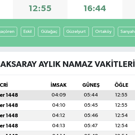
12:55
16:44
açören
Eskil
Gülağaç
Güzelyurt
Ortaköy
Sarıyah
AKSARAY AYLIK NAMAZ VAKITLERI
CRİ
İMSAK
GÜNEŞ
ÖĞLE
er 1448
04:09
05:44
12:55
er 1448
04:10
05:45
12:55
er 1448
04:12
05:46
12:54
er 1448
04:13
05:47
12:54