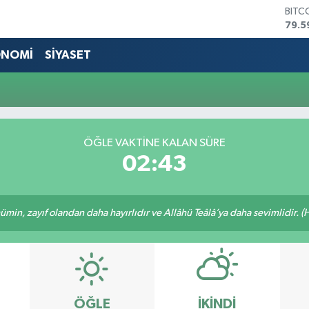
BITC
79.5
DOL
45,4
ONOMİ
SİYASET
EUR
53,3
STER
61,6
G.AL
686
ÖĞLE VAKTİNE KALAN SÜRE
BİST
02:43
14.5
min, zayıf olandan daha hayırlıdır ve Allâhü Teâlâ’ya daha sevimlidir. (H
ÖĞLE
İKINDI