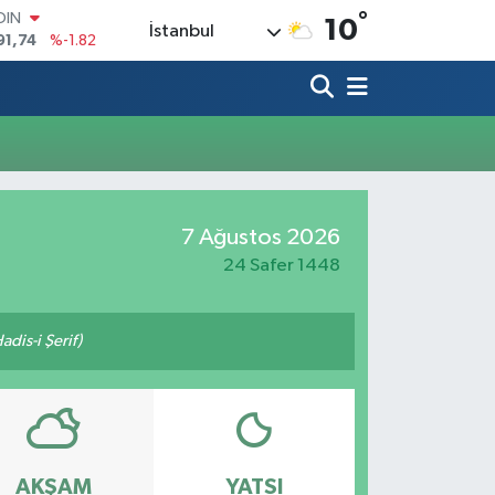
°
OIN
10
İstanbul
91,74
%-1.82
AR
3620
%0.02
O
8690
%0.19
LİN
0380
%0.18
TIN
2,09000
%0.19
7 Ağustos 2026
100
98,00
%0
24 Safer 1448
adis-i Şerif)
AKŞAM
YATSI