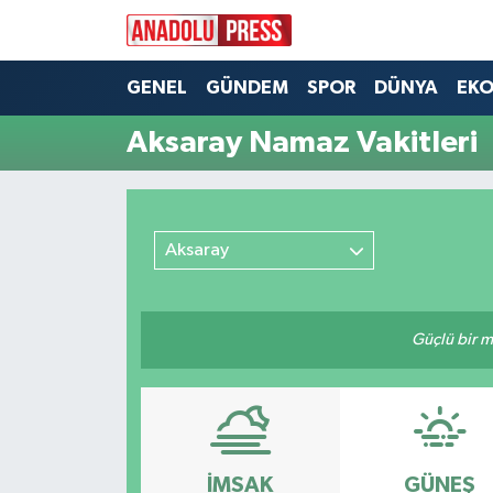
Nöbetçi Eczaneler
GENEL
GÜNDEM
SPOR
DÜNYA
EK
Aksaray Namaz Vakitleri
Hava Durumu
Namaz Vakitleri
Aksaray
Trafik Durumu
Süper Lig Puan Durumu ve Fikstür
Güçlü bir mü
Tüm Manşetler
Son Dakika Haberleri
Haber Arşivi
İMSAK
GÜNEŞ