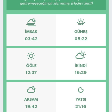
getiremeyeceğin bir söz verme. (Hadis-i Şerif)
İMSAK
GÜNEŞ
03:42
05:22
ÖĞLE
İKINDI
12:37
16:29
AKŞAM
YATSI
19:42
21:16