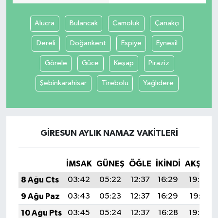
Alucra
Bulancak
Çamoluk
Çanakçı
Dereli
Doğankent
Espiye
Eynesil
Görele
Güce
Keşap
Piraziz
Şebinkarahisar
Tirebolu
Yağlıdere
GIRESUN AYLIK NAMAZ VAKITLERI
İMSAK
GÜNEŞ
ÖĞLE
İKINDI
AKŞAM
8 Ağu Cts
03:42
05:22
12:37
16:29
19:42
9 Ağu Paz
03:43
05:23
12:37
16:29
19:41
10 Ağu Pts
03:45
05:24
12:37
16:28
19:40