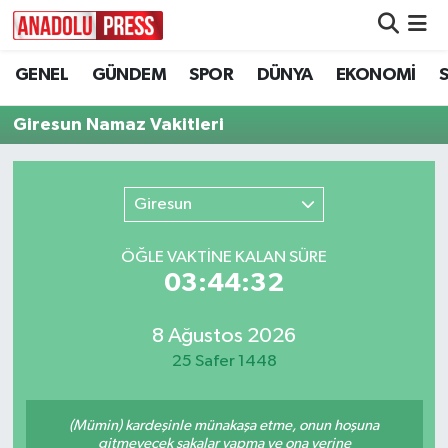
GENEL
GÜNDEM
SPOR
DÜNYA
EKONOMİ
Nöbetçi Eczaneler
Giresun Namaz Vakitleri
Hava Durumu
Namaz Vakitleri
Giresun
Trafik Durumu
ÖĞLE VAKTİNE KALAN SÜRE
03:44:32
Süper Lig Puan Durumu ve Fikstür
Tüm Manşetler
8 Ağustos 2026
25 Safer 1448
Son Dakika Haberleri
(Mümin) kardeşinle münakaşa etme, onun hoşuna
Haber Arşivi
gitmeyecek şakalar yapma ve ona yerine