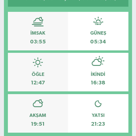
İMSAK
GÜNEŞ
03:55
05:34
ÖĞLE
İKINDI
12:47
16:38
AKŞAM
YATSI
19:51
21:23