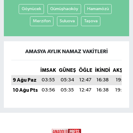
Göynücek
Gümüşhacıköy
Hamamözü
Merzifon
Suluova
Taşova
AMASYA AYLIK NAMAZ VAKITLERI
İMSAK
GÜNEŞ
ÖĞLE
İKINDI
AKŞAM
9 Ağu Paz
03:55
05:34
12:47
16:38
19:51
10 Ağu Pts
03:56
05:35
12:47
16:38
19:49