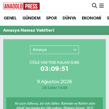
GENEL
GÜNDEM
SPOR
DÜNYA
EKONOMİ
Nöbetçi Eczaneler
Amasya Namaz Vakitleri
Hava Durumu
Namaz Vakitleri
Amasya
Trafik Durumu
ÖĞLE VAKTİNE KALAN SÜRE
03:09:51
Süper Lig Puan Durumu ve Fikstür
Tüm Manşetler
9 Ağustos 2026
26 Safer 1448
Son Dakika Haberleri
Ve sizin ilâhınız, bir tek ilâhtır. Rahmân ve Rahîm olan
Haber Arşivi
Allah’tan başka bir ilâh yoktur. (Bakara Sûresi, 163)