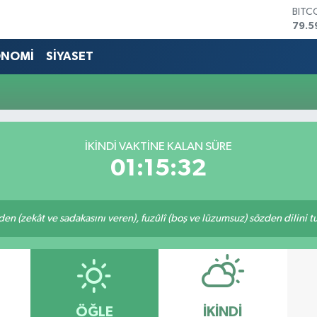
BITC
79.5
DOL
45,4
ONOMİ
SİYASET
EUR
53,3
STER
61,6
G.AL
686
İKINDI VAKTİNE KALAN SÜRE
BİST
01:15:32
14.5
eden (zekât ve sadakasını veren), fuzûlî (boş ve lüzumsuz) sözden dilini 
ÖĞLE
İKINDI