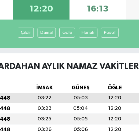
12:20
16:13
Çıldır
Damal
Göle
Hanak
Posof
ARDAHAN AYLIK NAMAZ VAKITLER
İMSAK
GÜNEŞ
ÖĞLE
1448
03:22
05:03
12:20
1448
03:23
05:04
12:20
1448
03:25
05:05
12:20
1448
03:26
05:06
12:20