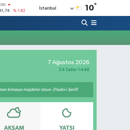
°
OIN
10
İstanbul
91,74
%-1.82
AR
3620
%0.02
O
8690
%0.19
LİN
0380
%0.18
TIN
2,09000
%0.19
7 Ağustos 2026
100
98,00
%0
24 Safer 1448
tutan kimseye müjdeler olsun. (Hadis-i Şerif)
AKŞAM
YATSI