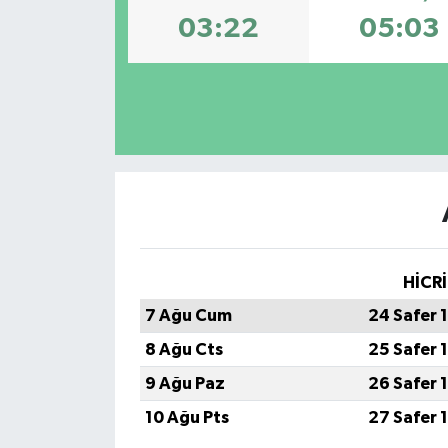
03:22
05:03
HİCRİ
7 Ağu Cum
24 Safer 
8 Ağu Cts
25 Safer 
9 Ağu Paz
26 Safer 
10 Ağu Pts
27 Safer 