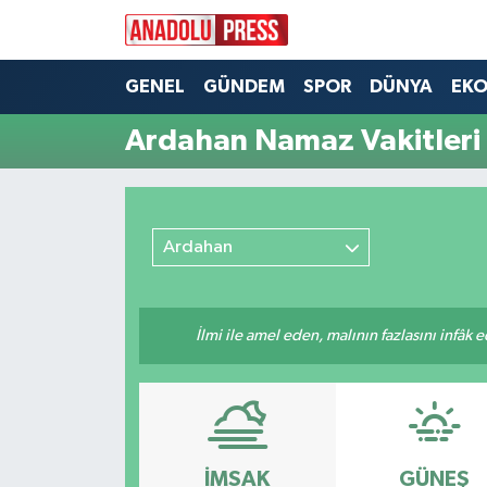
Nöbetçi Eczaneler
GENEL
GÜNDEM
SPOR
DÜNYA
EK
Ardahan Namaz Vakitleri
Hava Durumu
Namaz Vakitleri
Ardahan
Trafik Durumu
Süper Lig Puan Durumu ve Fikstür
İlmi ile amel eden, malının fazlasını infâk 
Tüm Manşetler
Son Dakika Haberleri
Haber Arşivi
İMSAK
GÜNEŞ