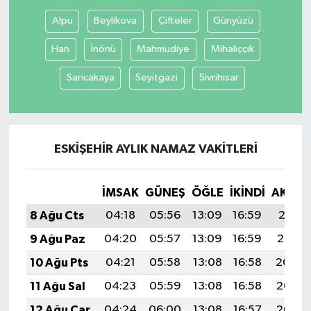
Alpu
Beylikova
Çifteler
Günyüzü
Han
İnönü
Mahmudiye
Mihalıççık
Sarıcakaya
Seyitgazi
Sivrihisar
ESKIŞEHIR AYLIK NAMAZ VAKITLERI
İMSAK
GÜNEŞ
ÖĞLE
İKINDI
AKŞA
8 Ağu Cts
04:18
05:56
13:09
16:59
20:11
9 Ağu Paz
04:20
05:57
13:09
16:59
20:10
10 Ağu Pts
04:21
05:58
13:08
16:58
20:09
11 Ağu Sal
04:23
05:59
13:08
16:58
20:08
12 Ağu Çar
04:24
06:00
13:08
16:57
20:06