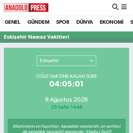
GENEL
GÜNDEM
SPOR
DÜNYA
EKONOMİ
Nöbetçi Eczaneler
Eskişehir Namaz Vakitleri
Hava Durumu
Namaz Vakitleri
Eskişehir
Trafik Durumu
ÖĞLE VAKTİNE KALAN SÜRE
04:05:01
Süper Lig Puan Durumu ve Fikstür
Tüm Manşetler
8 Ağustos 2026
25 Safer 1448
Son Dakika Haberleri
Müminlerin en hayırlıları, kanaatkâr olanlarıdır, en şerlileri
Haber Arşivi
de tamahkâr (açgözlü) olanlarıdır. (Hadis-i Şerif)