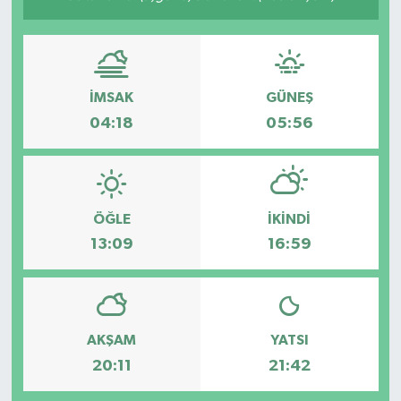
İMSAK
GÜNEŞ
04:18
05:56
ÖĞLE
İKINDI
13:09
16:59
AKŞAM
YATSI
20:11
21:42