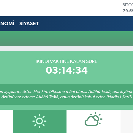
BITC
79.5
DOL
45,4
ONOMİ
SİYASET
EUR
53,3
STER
61,6
G.AL
686
İKINDI VAKTİNE KALAN SÜRE
BİST
03:14:34
14.5
nun ayıplarını örter. Her kim öfkesine mâni olursa Allâhü Teâlâ, ona kıyâ
özrünü arz ederse Allâhü Teâlâ, onun özrünü kabul eder. (Hadis-i Şerif)