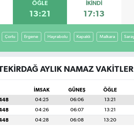
ÖĞLE
İKINDI
13:21
17:13
Çorlu
Ergene
Hayrabolu
Kapaklı
Malkara
Sara
TEKIRDAĞ AYLIK NAMAZ VAKITLER
İMSAK
GÜNEŞ
ÖĞLE
1448
04:25
06:06
13:21
1448
04:26
06:07
13:21
1448
04:28
06:08
13:20