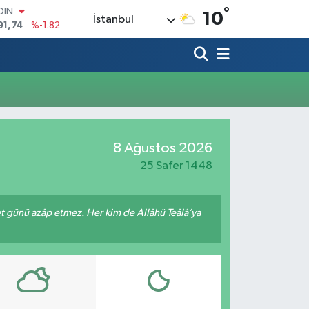
°
OIN
10
İstanbul
91,74
%-1.82
AR
3620
%0.02
O
8690
%0.19
LİN
0380
%0.18
TIN
2,09000
%0.19
8 Ağustos 2026
100
98,00
%0
25 Safer 1448
met günü azâp etmez. Her kim de Allâhü Teâlâ’ya