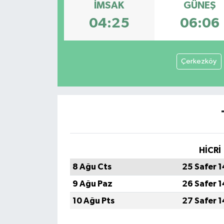
İMSAK
GÜNEŞ
04:25
06:06
Çerkezköy
HİCRİ
8 Ağu Cts
25 Safer 
9 Ağu Paz
26 Safer 
10 Ağu Pts
27 Safer 