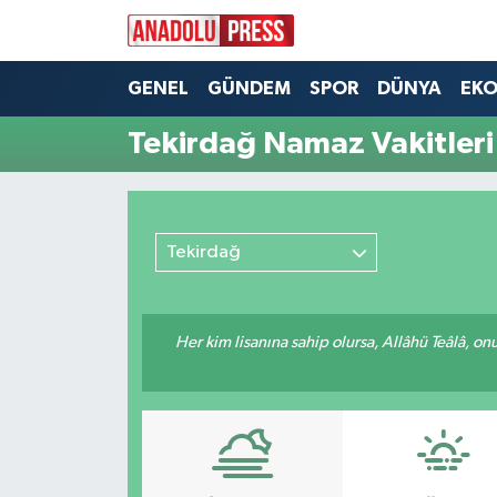
Nöbetçi Eczaneler
GENEL
GÜNDEM
SPOR
DÜNYA
EK
Tekirdağ Namaz Vakitleri
Hava Durumu
Namaz Vakitleri
Tekirdağ
Trafik Durumu
Süper Lig Puan Durumu ve Fikstür
Her kim lisanına sahip olursa, Allâhü Teâlâ, o
Tüm Manşetler
Son Dakika Haberleri
Haber Arşivi