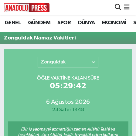
GENEL
GÜNDEM
SPOR
DÜNYA
EKONOMİ
Nöbetçi Eczaneler
Zonguldak Namaz Vakitleri
Hava Durumu
Namaz Vakitleri
Zonguldak
Trafik Durumu
ÖĞLE VAKTİNE KALAN SÜRE
05:29:42
Süper Lig Puan Durumu ve Fikstür
Tüm Manşetler
6 Ağustos 2026
23 Safer 1448
Son Dakika Haberleri
(Bir iş yapmaya) azmettiğin zaman Allâhü Teâlâ’ya
Haber Arşivi
tevekkül et. Zira Allâhü Teâlâ, tevekkül eden kullarını