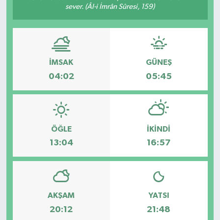
sever. (Âl-i İmrân Sûresi, 159)
İMSAK
GÜNEŞ
04:02
05:45
ÖĞLE
İKINDI
13:04
16:57
AKŞAM
YATSI
20:12
21:48