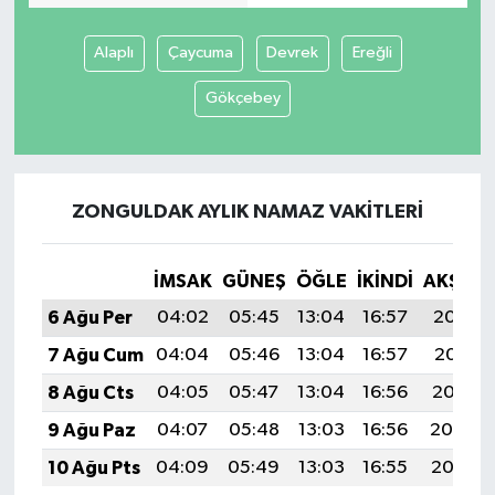
Alaplı
Çaycuma
Devrek
Ereğli
Gökçebey
ZONGULDAK AYLIK NAMAZ VAKITLERI
İMSAK
GÜNEŞ
ÖĞLE
İKINDI
AKŞAM
6 Ağu Per
04:02
05:45
13:04
16:57
20:12
7 Ağu Cum
04:04
05:46
13:04
16:57
20:11
8 Ağu Cts
04:05
05:47
13:04
16:56
20:10
9 Ağu Paz
04:07
05:48
13:03
16:56
20:09
10 Ağu Pts
04:09
05:49
13:03
16:55
20:07