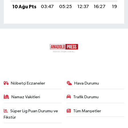
10 Ağu Pts
03:47
05:25
12:37
16:27
19:38
Nöbetçi Eczaneler
Hava Durumu
Namaz Vakitleri
Trafik Durumu
Süper Lig Puan Durumu ve
Tüm Manşetler
Fikstür