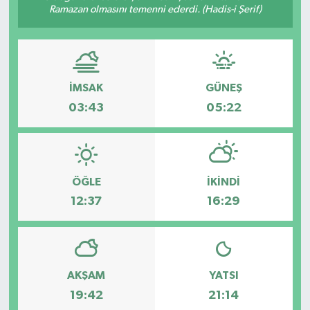
Ramazan olmasını temenni ederdi. (Hadis-i Şerif)
İMSAK
GÜNEŞ
03:43
05:22
ÖĞLE
İKINDI
12:37
16:29
AKŞAM
YATSI
19:42
21:14