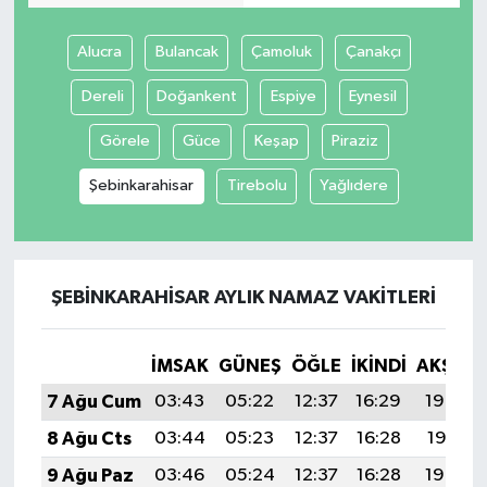
Alucra
Bulancak
Çamoluk
Çanakçı
Dereli
Doğankent
Espiye
Eynesil
Görele
Güce
Keşap
Piraziz
Şebinkarahisar
Tirebolu
Yağlıdere
ŞEBINKARAHISAR AYLIK NAMAZ VAKITLERI
İMSAK
GÜNEŞ
ÖĞLE
İKINDI
AKŞAM
7 Ağu Cum
03:43
05:22
12:37
16:29
19:42
8 Ağu Cts
03:44
05:23
12:37
16:28
19:41
9 Ağu Paz
03:46
05:24
12:37
16:28
19:40