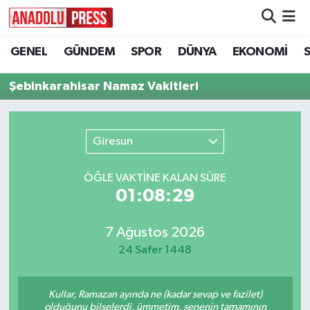
GENEL
GÜNDEM
SPOR
DÜNYA
EKONOMİ
Nöbetçi Eczaneler
Şebinkarahisar Namaz Vakitleri
Hava Durumu
Namaz Vakitleri
Giresun
Trafik Durumu
ÖĞLE VAKTİNE KALAN SÜRE
01:08:29
Süper Lig Puan Durumu ve Fikstür
Tüm Manşetler
7 Ağustos 2026
24 Safer 1448
Son Dakika Haberleri
Kullar, Ramazan ayında ne (kadar sevap ve fazilet)
Haber Arşivi
olduğunu bilselerdi, ümmetim, senenin tamamının