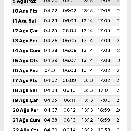
9 Ağu Paz
04:20
06:01
13:15
17:06
20:19
10 Ağu Pts
04:22
06:02
13:15
17:06
20:18
11 Ağu Sal
04:23
06:03
13:14
17:05
20:16
12 Ağu Çar
04:25
06:04
13:14
17:05
20:15
13 Ağu Per
04:26
06:05
13:14
17:04
20:14
14 Ağu Cum
04:28
06:06
13:14
17:03
20:12
15 Ağu Cts
04:29
06:07
13:14
17:03
20:11
16 Ağu Paz
04:31
06:08
13:14
17:02
20:10
17 Ağu Pts
04:32
06:09
13:13
17:02
20:08
18 Ağu Sal
04:34
06:10
13:13
17:01
20:07
19 Ağu Çar
04:35
06:11
13:13
17:00
20:05
20 Ağu Per
04:37
06:12
13:13
16:59
20:04
21 Ağu Cum
04:38
06:13
13:12
16:59
20:02
22 Ağu Cts
04:39
06:14
13:12
16:58
20:01