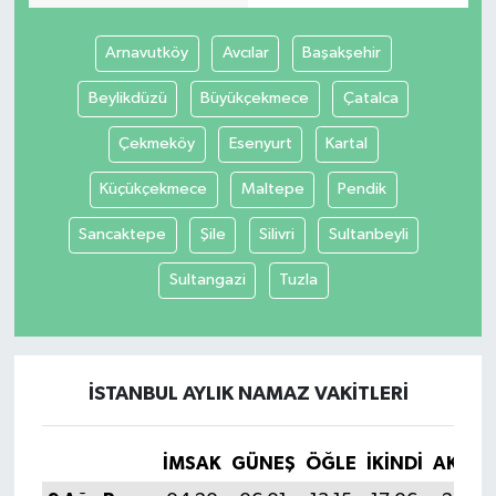
Arnavutköy
Avcılar
Başakşehir
Beylikdüzü
Büyükçekmece
Çatalca
Çekmeköy
Esenyurt
Kartal
Küçükçekmece
Maltepe
Pendik
Sancaktepe
Şile
Silivri
Sultanbeyli
Sultangazi
Tuzla
İSTANBUL AYLIK NAMAZ VAKITLERI
İMSAK
GÜNEŞ
ÖĞLE
İKINDI
AKŞA