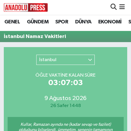
GENEL
GÜNDEM
SPOR
DÜNYA
EKONOMİ
Nöbetçi Eczaneler
İstanbul Namaz Vakitleri
Hava Durumu
Namaz Vakitleri
İstanbul
Trafik Durumu
ÖĞLE VAKTİNE KALAN SÜRE
03:07:03
Süper Lig Puan Durumu ve Fikstür
Tüm Manşetler
9 Ağustos 2026
26 Safer 1448
Son Dakika Haberleri
Kullar, Ramazan ayında ne (kadar sevap ve fazilet)
Haber Arşivi
olduğunu bilselerdi, ümmetim, senenin tamamının