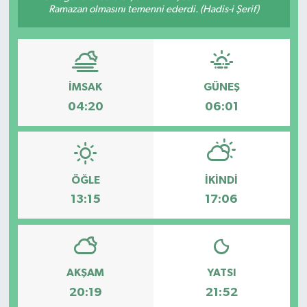
Ramazan olmasını temenni ederdi. (Hadis-i Şerif)
İMSAK
GÜNEŞ
04:20
06:01
ÖĞLE
İKINDI
13:15
17:06
AKŞAM
YATSI
20:19
21:52