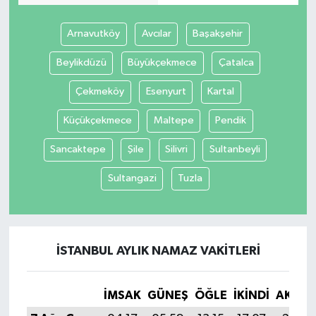
Arnavutköy
Avcılar
Başakşehir
Beylikdüzü
Büyükçekmece
Çatalca
Çekmeköy
Esenyurt
Kartal
Küçükçekmece
Maltepe
Pendik
Sancaktepe
Şile
Silivri
Sultanbeyli
Sultangazi
Tuzla
İSTANBUL AYLIK NAMAZ VAKITLERI
İMSAK
GÜNEŞ
ÖĞLE
İKINDI
AKŞA