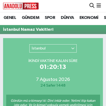
GENEL
GÜNDEM
SPOR
DÜNYA
EKONOMİ
Nöbetçi Eczaneler
İstanbul Namaz Vakitleri
Hava Durumu
Namaz Vakitleri
İstanbul
Trafik Durumu
İKINDI VAKTİNE KALAN SÜRE
01:20:13
Süper Lig Puan Durumu ve Fikstür
Tüm Manşetler
7 Ağustos 2026
24 Safer 1448
Son Dakika Haberleri
Gördün mü o kimseyi ki: Dini inkâr eder. Yetimi itip kakan
Haber Arşivi
işte odur. Ve (o kimse) yoksula yemek yedirilmesi için