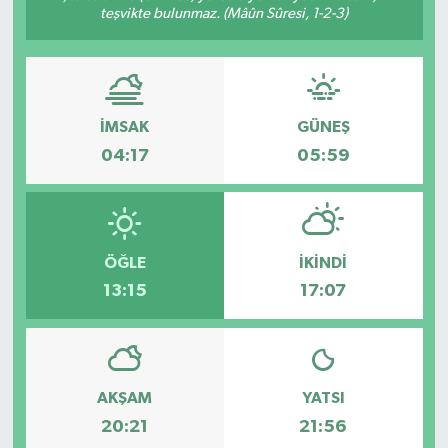
teşvikte bulunmaz. (Mâûn Sûresi, 1-2-3)
İMSAK
GÜNEŞ
04:17
05:59
ÖĞLE
İKINDI
13:15
17:07
AKŞAM
YATSI
20:21
21:56