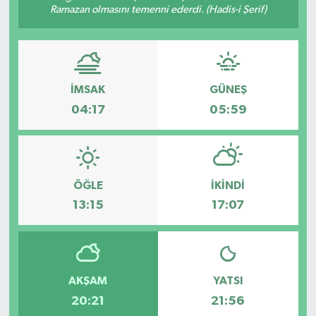
Ramazan olmasını temenni ederdi. (Hadis-i Şerif)
İMSAK
GÜNEŞ
04:17
05:59
ÖĞLE
İKINDI
13:15
17:07
AKŞAM
YATSI
20:21
21:56