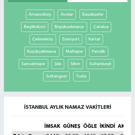
Arnavutköy
Avcılar
Başakşehir
Beylikdüzü
Büyükçekmece
Çatalca
Çekmeköy
Esenyurt
Kartal
Küçükçekmece
Maltepe
Pendik
Sancaktepe
Şile
Silivri
Sultanbeyli
Sultangazi
Tuzla
İSTANBUL AYLIK NAMAZ VAKITLERI
İMSAK
GÜNEŞ
ÖĞLE
İKINDI
AKŞA