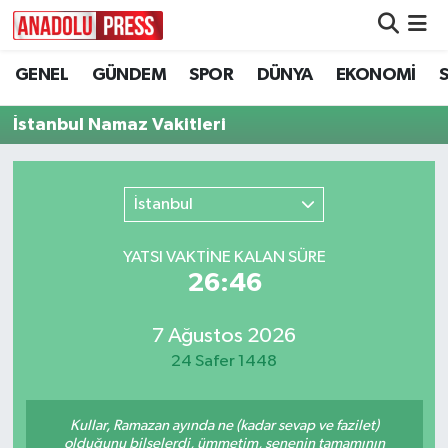
GENEL
GÜNDEM
SPOR
DÜNYA
EKONOMİ
Nöbetçi Eczaneler
İstanbul Namaz Vakitleri
Hava Durumu
Namaz Vakitleri
İstanbul
Trafik Durumu
YATSI VAKTİNE KALAN SÜRE
26:46
Süper Lig Puan Durumu ve Fikstür
Tüm Manşetler
7 Ağustos 2026
24 Safer 1448
Son Dakika Haberleri
Kullar, Ramazan ayında ne (kadar sevap ve fazilet)
Haber Arşivi
olduğunu bilselerdi, ümmetim, senenin tamamının