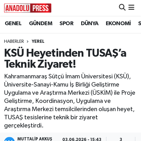
GENEL
GÜNDEM
SPOR
DÜNYA
EKONOMİ
Nöbetçi Eczaneler
Hava Durumu
HABERLER
YEREL
KSÜ Heyetinden TUSAŞ’a
Namaz Vakitleri
Teknik Ziyaret!
Trafik Durumu
Kahramanmaraş Sütçü İmam Üniversitesi (KSÜ),
Üniversite-Sanayi-Kamu İş Birliği Geliştirme
Süper Lig Puan Durumu ve Fikstür
Uygulama ve Araştırma Merkezi (ÜSKİM) ile Proje
Geliştirme, Koordinasyon, Uygulama ve
Tüm Manşetler
Araştırma Merkezi temsilcilerinden oluşan heyet,
TUSAŞ tesislerine teknik bir ziyaret
Son Dakika Haberleri
gerçekleştirdi.
Haber Arşivi
MUTTALİP AKKUŞ
03.06.2026 - 15:43
3