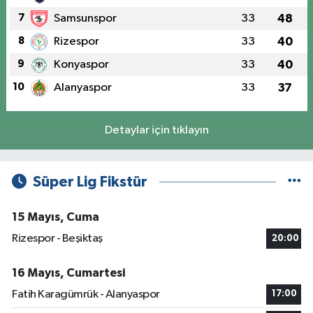
7
Samsunspor
33
48
8
Rizespor
33
40
9
Konyaspor
33
40
10
Alanyaspor
33
37
Detaylar için tıklayın
Süper Lig Fikstür
15 Mayıs, Cuma
Rizespor - Beşiktaş
20:00
16 Mayıs, Cumartesi
Fatih Karagümrük - Alanyaspor
17:00