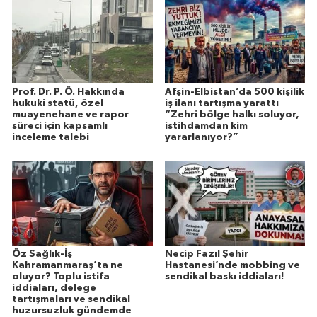
Prof. Dr. P. Ö. Hakkında
Afşin-Elbistan’da 500 kişilik
hukuki statü, özel
iş ilanı tartışma yarattı
muayenehane ve rapor
“Zehri bölge halkı soluyor,
süreci için kapsamlı
istihdamdan kim
inceleme talebi
yararlanıyor?”
Öz Sağlık-İş
Necip Fazıl Şehir
Kahramanmaraş’ta ne
Hastanesi’nde mobbing ve
oluyor? Toplu istifa
sendikal baskı iddiaları!
iddiaları, delege
tartışmaları ve sendikal
huzursuzluk gündemde