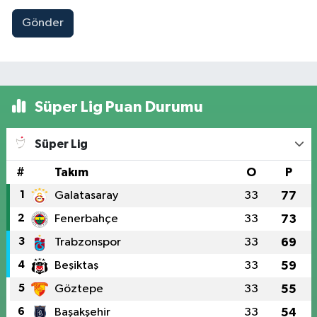
Gönder
Süper Lig Puan Durumu
Süper Lig
#
Takım
O
P
1
Galatasaray
33
77
2
Fenerbahçe
33
73
3
Trabzonspor
33
69
4
Beşiktaş
33
59
5
Göztepe
33
55
6
Başakşehir
33
54