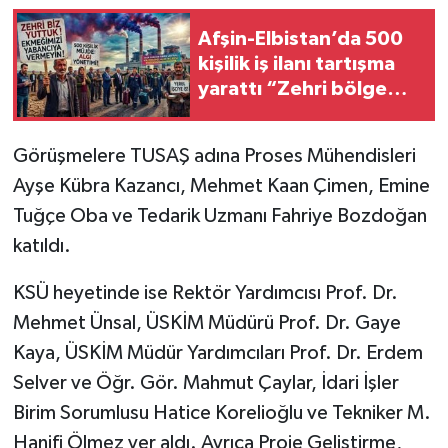
Afşin-Elbistan’da 500
kişilik iş ilanı tartışma
yarattı “Zehri bölge
halkı soluyor,
istihdamdan kim
Görüşmelere TUSAŞ adına Proses Mühendisleri
yararlanıyor?”
Ayşe Kübra Kazancı, Mehmet Kaan Çimen, Emine
Tuğçe Oba ve Tedarik Uzmanı Fahriye Bozdoğan
katıldı.
KSÜ heyetinde ise Rektör Yardımcısı Prof. Dr.
Mehmet Ünsal, ÜSKİM Müdürü Prof. Dr. Gaye
Kaya, ÜSKİM Müdür Yardımcıları Prof. Dr. Erdem
Selver ve Öğr. Gör. Mahmut Çaylar, İdari İşler
Birim Sorumlusu Hatice Korelioğlu ve Tekniker M.
Hanifi Ölmez yer aldı. Ayrıca Proje Geliştirme,