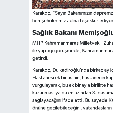
Karakoç, “Sayın Bakanımızın depremze
hemşehrilerimiz adına teşekkür ediyo
Sağlık Bakanı Memişoğlu
MHP Kahramanmaraş Milletvekili Zuha
ile yaptığı görüşmede, Kahramanmaraş’ın
getirdi.
Karakoç, Dulkadiroğlu’nda birkaç ay iç
Hastanesi ek binasının, hastanenin kap
vurgulayarak, bu ek binayla birlikte h
kazanması ya da en azından 3. basamak 
sağlayacağını ifade etti. Bu sayede K
önüne geçilebileceğini, vatandaşların 