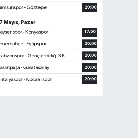
amsunspor - Göztepe
20:00
7 Mayıs, Pazar
ayserispor - Konyaspor
17:00
enerbahçe - Eyüpspor
20:00
rabzonspor - Gençlerbirliği S.K.
20:00
asımpaşa - Galatasaray
20:00
ntalyaspor - Kocaelispor
20:00