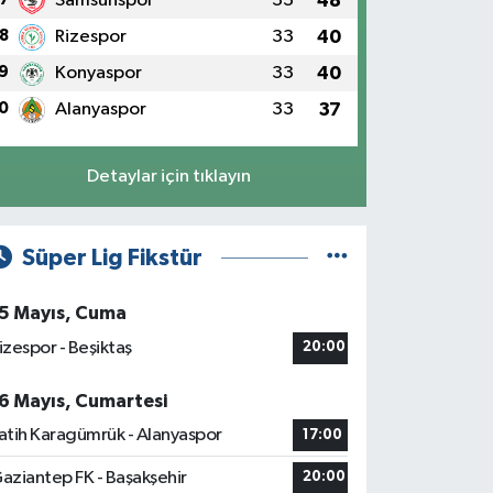
Samsunspor
33
48
8
Rizespor
33
40
9
Konyaspor
33
40
0
Alanyaspor
33
37
Detaylar için tıklayın
Süper Lig Fikstür
5 Mayıs, Cuma
izespor - Beşiktaş
20:00
6 Mayıs, Cumartesi
atih Karagümrük - Alanyaspor
17:00
aziantep FK - Başakşehir
20:00