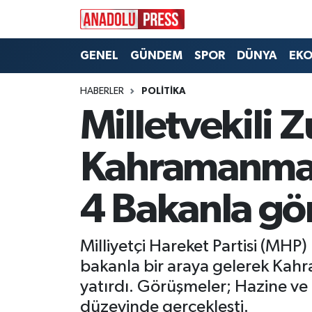
Nöbetçi Eczaneler
GENEL
GÜNDEM
SPOR
DÜNYA
EK
Hava Durumu
HABERLER
POLITIKA
Milletvekili 
Namaz Vakitleri
Kahramanmaraş
Trafik Durumu
4 Bakanla gö
Süper Lig Puan Durumu ve Fikstür
Tüm Manşetler
Milliyetçi Hareket Partisi (MHP
bakanla bir araya gelerek Kahr
Son Dakika Haberleri
yatırdı. Görüşmeler; Hazine ve 
Haber Arşivi
düzeyinde gerçekleşti.