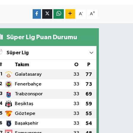
-
+
A
A
Süper Lig Puan Durumu
Süper Lig
#
Takım
O
P
1
Galatasaray
33
77
2
Fenerbahçe
33
73
3
Trabzonspor
33
69
4
Beşiktaş
33
59
5
Göztepe
33
55
6
Başakşehir
33
54
7