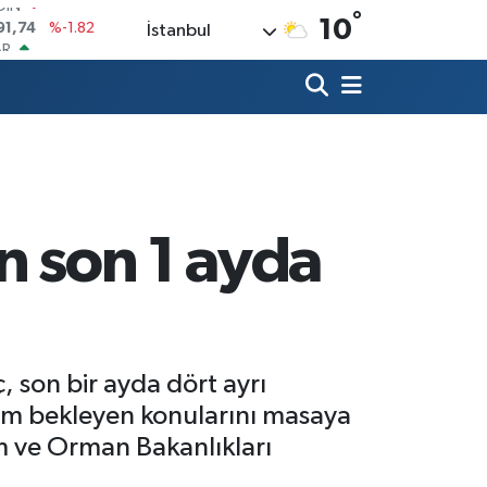
°
AR
10
İstanbul
3620
%0.02
O
8690
%0.19
LİN
0380
%0.18
TIN
2,09000
%0.19
100
98,00
%0
OIN
n son 1 ayda
91,74
%-1.82
, son bir ayda dört ayrı
züm bekleyen konularını masaya
ım ve Orman Bakanlıkları