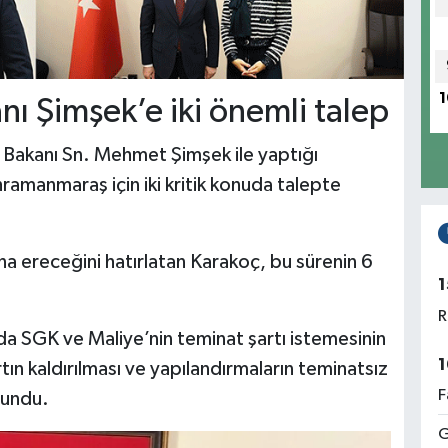
1
ı Şimşek’e iki önemli talep
e Bakanı Sn. Mehmet Şimşek ile yaptığı
manmaraş için iki kritik konuda talepte
a ereceğini hatırlatan Karakoç, bu sürenin 6
1
R
da SGK ve Maliye’nin teminat şartı istemesinin
1
rtın kaldırılması ve yapılandırmaların teminatsız
F
lundu.
G