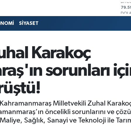
DOL
45,4
EUR
53,3
ONOMİ
SİYASET
STER
61,6
G.AL
686
Zuhal Karakoç
BİST
14.5
BITC
'ın sorunları içi
79.5
rüştü!
) Kahramanmaraş Milletvekili Zuhal Karakoç
amanmaraş’ın öncelikli sorunlarını ve çö
Maliye, Sağlık, Sanayi ve Teknoloji ile Tar