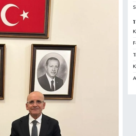
S
1
K
F
T
K
A