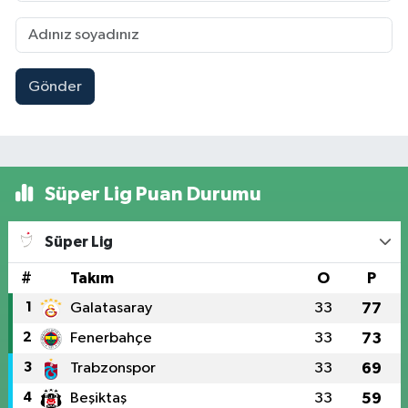
Gönder
Süper Lig Puan Durumu
Süper Lig
#
Takım
O
P
1
Galatasaray
33
77
2
Fenerbahçe
33
73
3
Trabzonspor
33
69
4
Beşiktaş
33
59