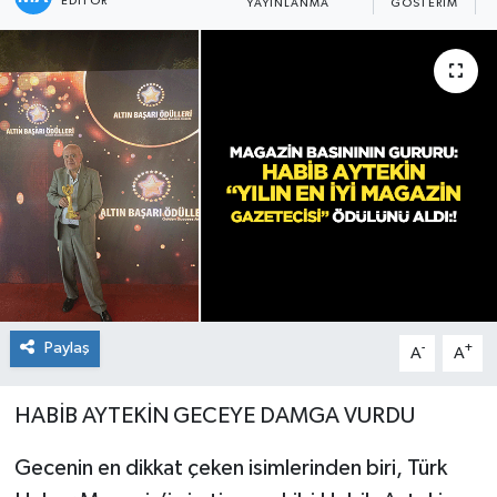
EDITÖR
YAYINLANMA
GÖSTERIM
Paylaş
-
+
A
A
HABİB AYTEKİN GECEYE DAMGA VURDU
Gecenin en dikkat çeken isimlerinden biri, Türk