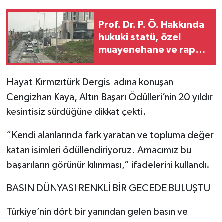
Prof. Dr. P. Ö. Hakkında
hukuki statü, özel
muayenehane ve rapor
süreci için kapsamlı
inceleme talebi
Hayat Kırmızıtürk Dergisi adına konuşan
Cengizhan Kaya, Altın Başarı Ödülleri’nin 20 yıldır
kesintisiz sürdüğüne dikkat çekti.
“Kendi alanlarında fark yaratan ve topluma değer
katan isimleri ödüllendiriyoruz. Amacımız bu
başarıların görünür kılınması,” ifadelerini kullandı.
BASIN DÜNYASI RENKLİ BİR GECEDE BULUŞTU
Türkiye’nin dört bir yanından gelen basın ve