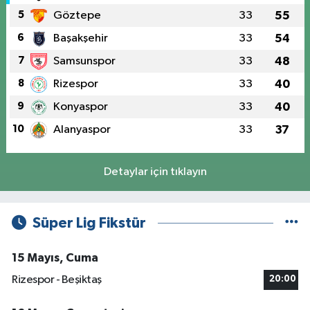
5
Göztepe
33
55
6
Başakşehir
33
54
7
Samsunspor
33
48
8
Rizespor
33
40
9
Konyaspor
33
40
10
Alanyaspor
33
37
Detaylar için tıklayın
Süper Lig Fikstür
15 Mayıs, Cuma
Rizespor - Beşiktaş
20:00