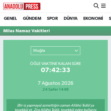
GENEL
GÜNDEM
SPOR
DÜNYA
EKONOMİ
Nöbetçi Eczaneler
Milas Namaz Vakitleri
Hava Durumu
Namaz Vakitleri
Muğla
Trafik Durumu
ÖĞLE VAKTİNE KALAN SÜRE
07:42:33
Süper Lig Puan Durumu ve Fikstür
Tüm Manşetler
7 Ağustos 2026
24 Safer 1448
Son Dakika Haberleri
(Bir iş yapmaya) azmettiğin zaman Allâhü Teâlâ’ya
Haber Arşivi
tevekkül et. Zira Allâhü Teâlâ, tevekkül eden kullarını