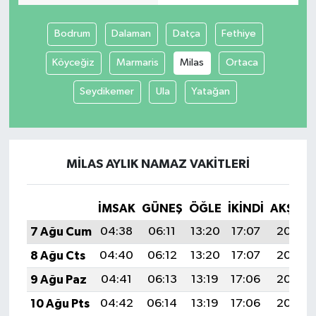
Bodrum
Dalaman
Datça
Fethiye
Köyceğiz
Marmaris
Milas
Ortaca
Seydikemer
Ula
Yatağan
MILAS AYLIK NAMAZ VAKITLERI
İMSAK
GÜNEŞ
ÖĞLE
İKINDI
AKŞAM
7 Ağu Cum
04:38
06:11
13:20
17:07
20:18
8 Ağu Cts
04:40
06:12
13:20
17:07
20:17
9 Ağu Paz
04:41
06:13
13:19
17:06
20:16
10 Ağu Pts
04:42
06:14
13:19
17:06
20:15