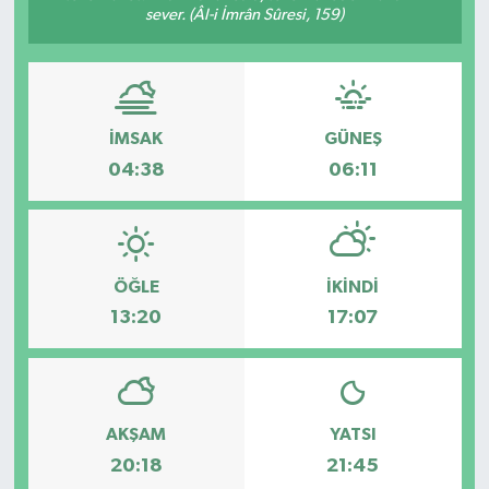
sever. (Âl-i İmrân Sûresi, 159)
İMSAK
GÜNEŞ
04:38
06:11
ÖĞLE
İKINDI
13:20
17:07
AKŞAM
YATSI
20:18
21:45