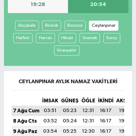
19:28
20:54
Akçakale
Birecik
Bozova
Ceylanpınar
Halfeti
Harran
Hilvan
Siverek
Suruç
Viranşehir
CEYLANPINAR AYLIK NAMAZ VAKITLERI
İMSAK
GÜNEŞ
ÖĞLE
İKINDI
AKŞAM
7 Ağu Cum
03:51
05:23
12:31
16:17
19:28
8 Ağu Cts
03:52
05:24
12:31
16:17
19:27
9 Ağu Paz
03:54
05:25
12:30
16:17
19:26