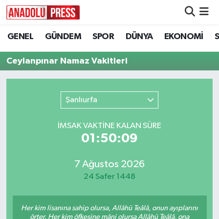
GENEL
GÜNDEM
SPOR
DÜNYA
EKONOMİ
Nöbetçi Eczaneler
Ceylanpınar Namaz Vakitleri
Hava Durumu
Namaz Vakitleri
Şanlıurfa
Trafik Durumu
İMSAK VAKTİNE KALAN SÜRE
01:50:09
Süper Lig Puan Durumu ve Fikstür
Tüm Manşetler
7 Ağustos 2026
24 Safer 1448
Son Dakika Haberleri
Her kim lisanına sahip olursa, Allâhü Teâlâ, onun ayıplarını
Haber Arşivi
örter. Her kim öfkesine mâni olursa Allâhü Teâlâ, ona