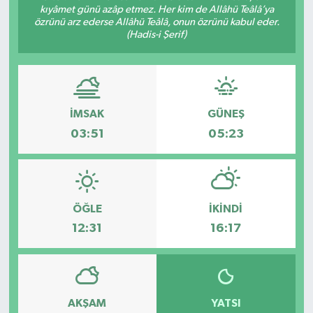
kıyâmet günü azâp etmez. Her kim de Allâhü Teâlâ’ya
özrünü arz ederse Allâhü Teâlâ, onun özrünü kabul eder.
(Hadis-i Şerif)
İMSAK
GÜNEŞ
03:51
05:23
ÖĞLE
İKINDI
12:31
16:17
AKŞAM
YATSI