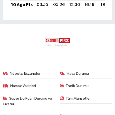
10 Ağu Pts
03:55
05:26
12:30
16:16
19:25
Nöbetçi Eczaneler
Hava Durumu
Namaz Vakitleri
Trafik Durumu
Süper Lig Puan Durumu ve
Tüm Manşetler
Fikstür