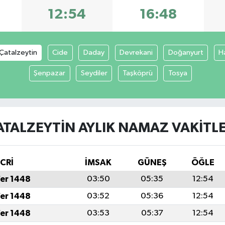
12:54
16:48
Çatalzeytin
Cide
Daday
Devrekani
Doğanyurt
H
Şenpazar
Seydiler
Taşköprü
Tosya
ATALZEYTIN AYLIK NAMAZ VAKITLE
İCRİ
İMSAK
GÜNEŞ
ÖĞLE
fer 1448
03:50
05:35
12:54
fer 1448
03:52
05:36
12:54
fer 1448
03:53
05:37
12:54