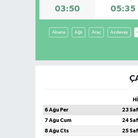
03:50
05:35
Abana
Ağlı
Araç
Azdavay
Ç
H
6 Ağu Per
23 Sa
7 Ağu Cum
24 Sa
8 Ağu Cts
25 Sa