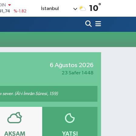
°
OIN
10
İstanbul
91,74
%-1.82
AR
3620
%0.02
O
8690
%0.19
LİN
0380
%0.18
TIN
2,09000
%0.19
6 Ağustos 2026
100
98,00
%0
23 Safer 1448
 sever. (Âl-i İmrân Sûresi, 159)
AKŞAM
YATSI