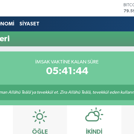
BITC
79.5
DOL
45,4
ONOMİ
SİYASET
EUR
53,3
eri
STER
61,6
G.AL
686
İMSAK VAKTİNE KALAN SÜRE
BİST
05:41:44
14.5
an Allâhü Teâlâ’ya tevekkül et. Zira Allâhü Teâlâ, tevekkül eden kullarını
ÖĞLE
İKINDI