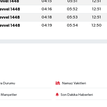
evvel 1448
04:15
05:51
12:51
levvel 1448
04:16
05:52
12:51
levvel 1448
04:18
05:53
12:51
levvel 1448
04:19
05:54
12:50
va Durumu
Namaz Vakitleri
 Manşetler
Son Dakika Haberleri