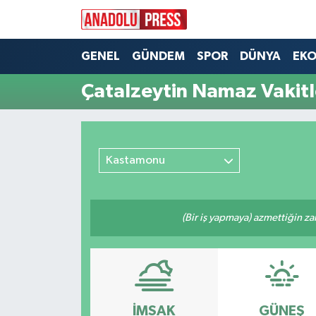
Nöbetçi Eczaneler
GENEL
GÜNDEM
SPOR
DÜNYA
EK
Çatalzeytin Namaz Vakitl
Hava Durumu
Namaz Vakitleri
Kastamonu
Trafik Durumu
Süper Lig Puan Durumu ve Fikstür
(Bir iş yapmaya) azmettiğin zam
Tüm Manşetler
Son Dakika Haberleri
Haber Arşivi
İMSAK
GÜNEŞ