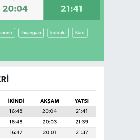
20:04
21:41
anönü
İhsangazi
İnebolu
Küre
RI
İKINDI
AKŞAM
YATSI
16:48
20:04
21:41
16:48
20:03
21:39
16:47
20:01
21:37