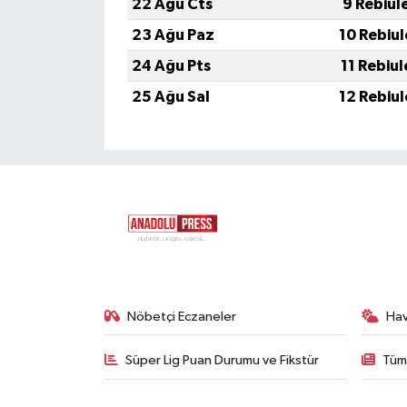
22 Ağu Cts
9 Rebiul
23 Ağu Paz
10 Rebiu
24 Ağu Pts
11 Rebiu
25 Ağu Sal
12 Rebiu
Nöbetçi Eczaneler
Ha
Süper Lig Puan Durumu ve Fikstür
Tüm