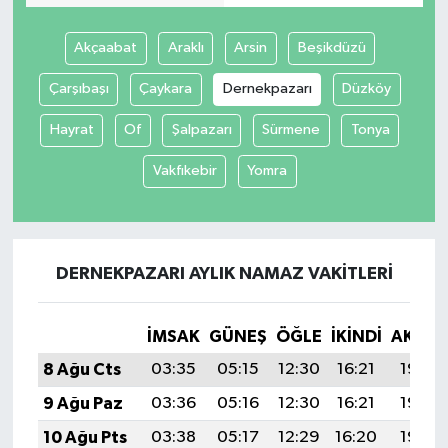
Akçaabat
Araklı
Arsin
Beşikdüzü
Çarşıbaşı
Çaykara
Dernekpazarı
Düzköy
Hayrat
Of
Şalpazarı
Sürmene
Tonya
Vakfıkebir
Yomra
DERNEKPAZARI AYLIK NAMAZ VAKITLERI
İMSAK
GÜNEŞ
ÖĞLE
İKINDI
AKŞA
8 Ağu Cts
03:35
05:15
12:30
16:21
19:35
9 Ağu Paz
03:36
05:16
12:30
16:21
19:33
10 Ağu Pts
03:38
05:17
12:29
16:20
19:32