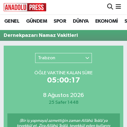
GENEL
GÜNDEM
SPOR
DÜNYA
EKONOMİ
Nöbetçi Eczaneler
Dernekpazarı Namaz Vakitleri
Hava Durumu
Namaz Vakitleri
Trabzon
Trafik Durumu
ÖĞLE VAKTİNE KALAN SÜRE
05:00:17
Süper Lig Puan Durumu ve Fikstür
Tüm Manşetler
8 Ağustos 2026
25 Safer 1448
Son Dakika Haberleri
(Bir iş yapmaya) azmettiğin zaman Allâhü Teâlâ’ya
Haber Arşivi
tevekkül et. Zira Allâhü Teâlâ, tevekkül eden kullarını