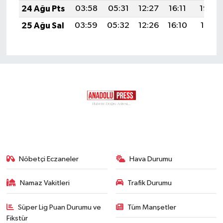
24 Ağu Pts
03:58
05:31
12:27
16:11
19:12
25 Ağu Sal
03:59
05:32
12:26
16:10
19:11
Nöbetçi Eczaneler
Hava Durumu
Namaz Vakitleri
Trafik Durumu
Süper Lig Puan Durumu ve
Tüm Manşetler
Fikstür