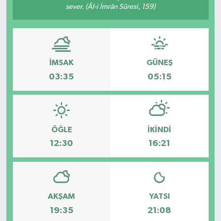
sever. (Âl-i İmrân Sûresi, 159)
İMSAK
GÜNEŞ
03:35
05:15
ÖĞLE
İKINDI
12:30
16:21
AKŞAM
YATSI
19:35
21:08