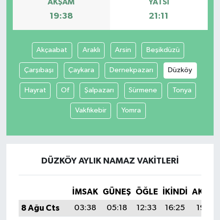
AKŞAM
YATSI
19:38
21:11
Akçaabat
Araklı
Arsin
Beşikdüzü
Çarşıbaşı
Çaykara
Dernekpazarı
Düzköy
Hayrat
Of
Şalpazarı
Sürmene
Tonya
Vakfıkebir
Yomra
DÜZKÖY AYLIK NAMAZ VAKITLERI
İMSAK
GÜNEŞ
ÖĞLE
İKINDI
AKŞA
8 Ağu Cts
03:38
05:18
12:33
16:25
19:38