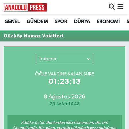
GENEL
GÜNDEM
SPOR
DÜNYA
EKONOMİ
Nöbetçi Eczaneler
Düzköy Namaz Vakitleri
Hava Durumu
Namaz Vakitleri
Trabzon
Trafik Durumu
ÖĞLE VAKTİNE KALAN SÜRE
01:23:13
Süper Lig Puan Durumu ve Fikstür
Tüm Manşetler
8 Ağustos 2026
25 Safer 1448
Son Dakika Haberleri
Kâdılar üçtür. Bunlardan ikisi Cehennem’de, biri
Haber Arşivi
Cennet’tedir. Bir adam, verdiği hükmün haksız olduğunu