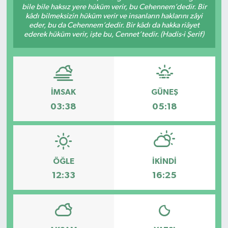
bile bile haksız yere hüküm verir, bu Cehennem’dedir. Bir
kâdı bilmeksizin hüküm verir ve insanların haklarını zâyi
eder, bu da Cehennem’dedir. Bir kâdı da hakka riâyet
ederek hüküm verir, işte bu, Cennet’tedir. (Hadis-i Şerif)
İMSAK
GÜNEŞ
03:38
05:18
ÖĞLE
İKINDI
12:33
16:25